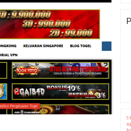
ediksi Pengeluaran Togel
5 
ag
An