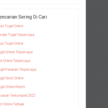
encarian Sering Di Cari
en Togel Online
ndar Togel Terpercaya
tus Togel Online
gel Online Terpercaya
ot Online Terpercaya
gel Pasaran Terpercaya
gel Slots Online
gel Online Resmi
saran Terkomplet 2022
ot Online Terbaik