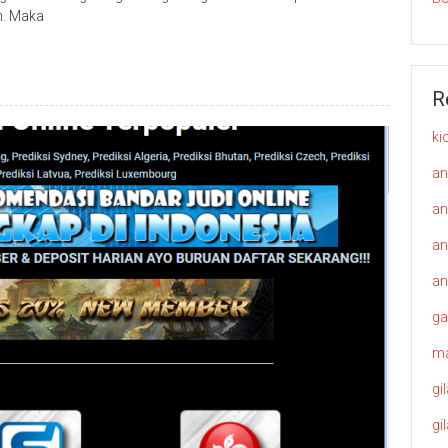
n. Maka
R
ki
an
an
an
an
ga
m
gi
gi