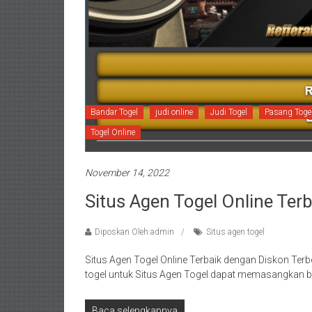
Bandar Togel
judi online
Judi Togel
Pasang Toge
Togel Online
November 14, 2022
Situs Agen Togel Online Ter
Diposkan Oleh:admin
Situs agen togel
Situs Agen Togel Online Terbaik dengan Diskon Te
togel untuk Situs Agen Togel dapat memasangkan 
Baca selengkapnya