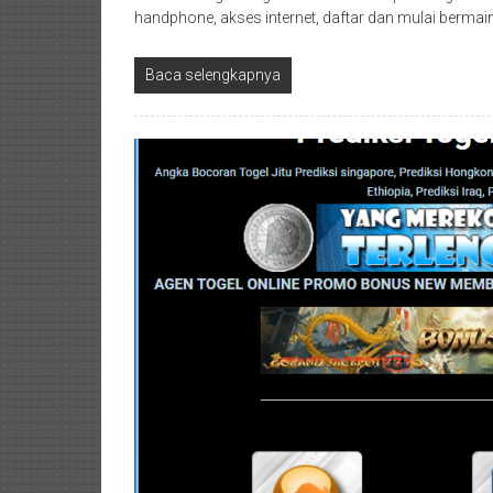
handphone, akses internet, daftar dan mulai bermai
Baca selengkapnya