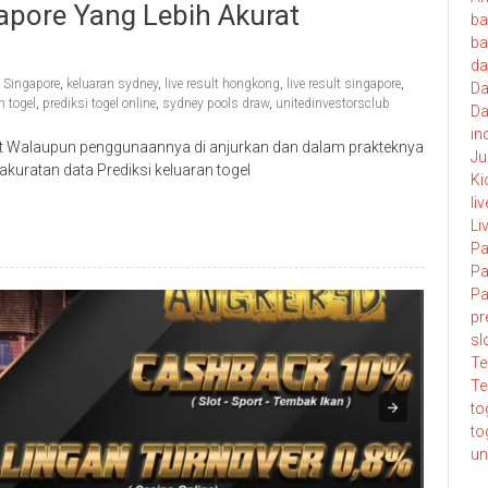
gapore Yang Lebih Akurat
ba
ba
da
 Singapore
,
keluaran sydney
,
live result hongkong
,
live result singapore
,
Da
n togel
,
prediksi togel online
,
sydney pools draw
,
unitedinvestorsclub
Da
in
rat Walaupun penggunaannya di anjurkan dan dalam prakteknya
Ju
ratan data Prediksi keluaran togel
Ki
li
Li
Pa
Pa
Pa
pr
sl
Te
Te
to
to
un