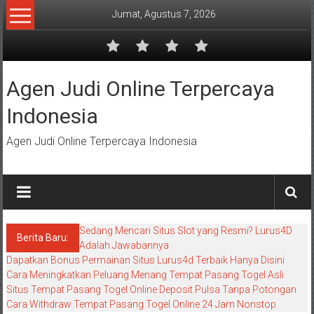
Lompat
Jumat, Agustus 7, 2026
ke
konten
Agen Judi Online Terpercaya
Indonesia
Agen Judi Online Terpercaya Indonesia
Sedang Mencari Situs Slot yang Resmi? Lurus4D
Berita Baru:
Adalah Jawabannya
Dapatkan Bonus Permainan Situs Lurus4d Terbaik Hanya Disini
Cara Meningkatkan Peluang Menang Tempat Pasang Togel Asli
Situs Tempat Pasang Togel Online Deposit Pulsa Tanpa Potongan
Cara Withdraw Tempat Pasang Togel Online 24 Jam Nonstop