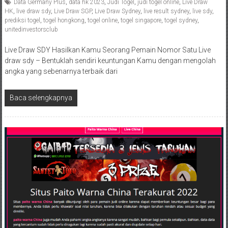
Data Germany Plus
,
data hk 2023
,
Judi Togel
,
judi togel online
,
Live Draw
HK
,
live draw sdy
,
Live Draw SGP
,
Live Draw Sydney
,
live result sydney
,
live sdy
,
prediksi togel
,
togel hongkong
,
togel online
,
togel singapore
,
togel sydney
,
unitedinvestorsclub
Live Draw SDY Hasilkan Kamu Seorang Pemain Nomor Satu Live
draw sdy – Bentuklah sendiri keuntungan Kamu dengan mengolah
angka yang sebenarnya terbaik dari
Baca selengkapnya