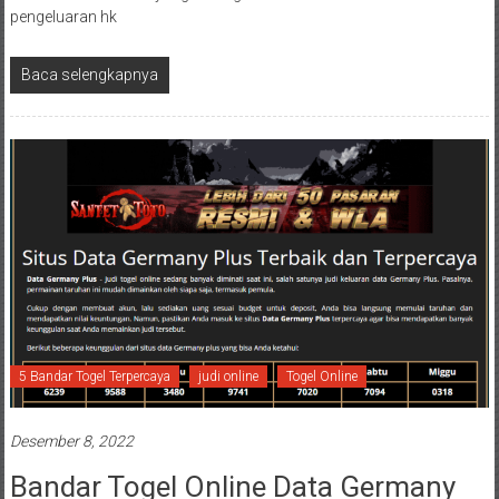
pengeluaran hk
Baca selengkapnya
5 Bandar Togel Terpercaya
judi online
Togel Online
Desember 8, 2022
Bandar Togel Online Data Germany