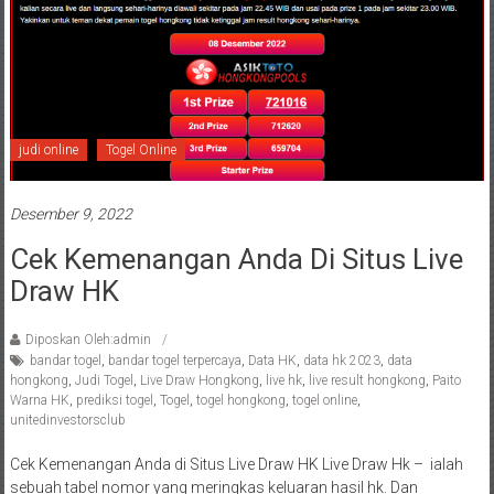
judi online
Togel Online
Desember 9, 2022
Cek Kemenangan Anda Di Situs Live
Draw HK
Diposkan Oleh:admin
bandar togel
,
bandar togel terpercaya
,
Data HK
,
data hk 2023
,
data
hongkong
,
Judi Togel
,
Live Draw Hongkong
,
live hk
,
live result hongkong
,
Paito
Warna HK
,
prediksi togel
,
Togel
,
togel hongkong
,
togel online
,
unitedinvestorsclub
Cek Kemenangan Anda di Situs Live Draw HK Live Draw Hk – ialah
sebuah tabel nomor yang meringkas keluaran hasil hk. Dan