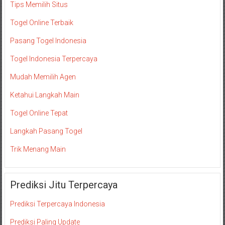
Tips Memilih Situs
Togel Online Terbaik
Pasang Togel Indonesia
Togel Indonesia Terpercaya
Mudah Memilih Agen
Ketahui Langkah Main
Togel Online Tepat
Langkah Pasang Togel
Trik Menang Main
Prediksi Jitu Terpercaya
Prediksi Terpercaya Indonesia
Prediksi Paling Update