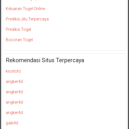
Keluaran Togel Online
Prediksi Jitu Terpercaya
Prediksi Togel
Bocoran Togel
Rekomendasi Situs Terpercaya
kiostoto
angker4d
angker4d
angker4d
angker4d
gaib4d