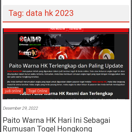
Tag: data hk 2023
judi online
Togel Online
Desember 29, 2022
Paito Warna HK Hari Ini Sebagai
Rumusan Togel Hongkong