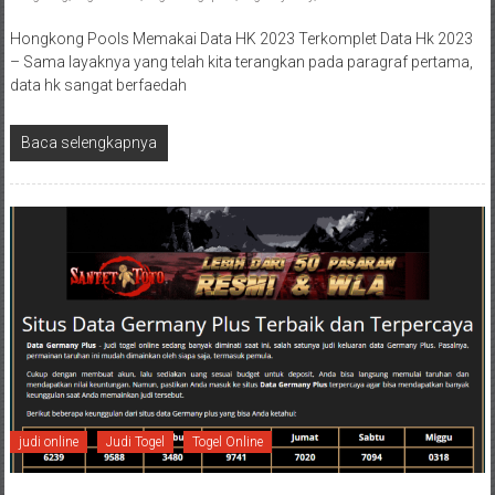
Hongkong Pools Memakai Data HK 2023 Terkomplet Data Hk 2023
– Sama layaknya yang telah kita terangkan pada paragraf pertama,
data hk sangat berfaedah
Baca selengkapnya
judi online
Judi Togel
Togel Online