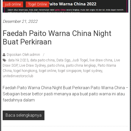
judi online
Togel Online
Desember 21, 2022
Faedah Paito Warna China Night
Buat Perkiraan
Diposkan Oleh:admin
data hk 2023
,
data paito china
,
Data Sgp
,
Judi Togel
,
live draw china
,
Live
Draw SGP
,
Live Draw Sydney
,
paito china
,
paito china lengkap
,
Paito Warna
China
,
togel hongkong
,
togel online
,
togel singapore
,
togel sydney
,
unitedinvestorsclub
Faedah Paito Warna China Night Buat Perkiraan Paito Warna China –
Sebagian besar bettor pasti menanya apa buat paito warna ini atau
faedahnya dalam
Baca selengkapnya