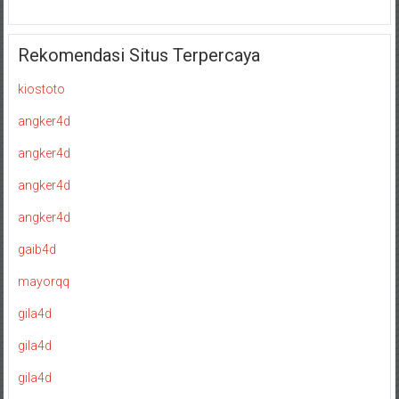
Rekomendasi Situs Terpercaya
kiostoto
angker4d
angker4d
angker4d
angker4d
gaib4d
mayorqq
gila4d
gila4d
gila4d