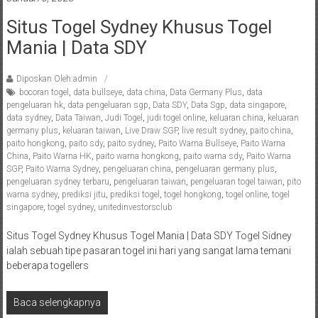
Situs Togel Sydney Khusus Togel
Mania | Data SDY
Diposkan Oleh:admin
bocoran togel
,
data bullseye
,
data china
,
Data Germany Plus
,
data
pengeluaran hk
,
data pengeluaran sgp
,
Data SDY
,
Data Sgp
,
data singapore
,
data sydney
,
Data Taiwan
,
Judi Togel
,
judi togel online
,
keluaran china
,
keluaran
germany plus
,
keluaran taiwan
,
Live Draw SGP
,
live result sydney
,
paito china
,
paito hongkong
,
paito sdy
,
paito sydney
,
Paito Warna Bullseye
,
Paito Warna
China
,
Paito Warna HK
,
paito warna hongkong
,
paito warna sdy
,
Paito Warna
SGP
,
Paito Warna Sydney
,
pengeluaran china
,
pengeluaran germany plus
,
pengeluaran sydney terbaru
,
pengeluaran taiwan
,
pengeluaran togel taiwan
,
pito
warna sydney
,
prediksi jitu
,
prediksi togel
,
togel hongkong
,
togel online
,
togel
singapore
,
togel sydney
,
unitedinvestorsclub
Situs Togel Sydney Khusus Togel Mania | Data SDY Togel Sidney
ialah sebuah tipe pasaran togel ini hari yang sangat lama temani
beberapa togellers
Baca selengkapnya