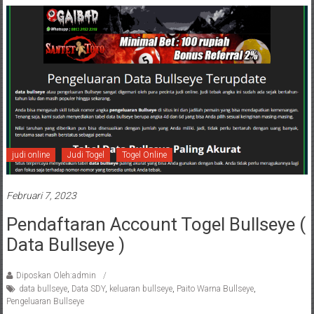
judi online
Judi Togel
Togel Online
Februari 7, 2023
Pendaftaran Account Togel Bullseye (
Data Bullseye )
Diposkan Oleh:admin
data bullseye
,
Data SDY
,
keluaran bullseye
,
Paito Warna Bullseye
,
Pengeluaran Bullseye