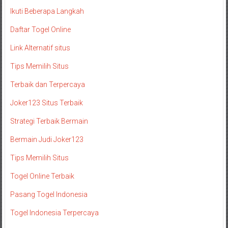
Ikuti Beberapa Langkah
Daftar Togel Online
Link Alternatif situs
Tips Memilih Situs
Terbaik dan Terpercaya
Joker123 Situs Terbaik
Strategi Terbaik Bermain
Bermain Judi Joker123
Tips Memilih Situs
Togel Online Terbaik
Pasang Togel Indonesia
Togel Indonesia Terpercaya