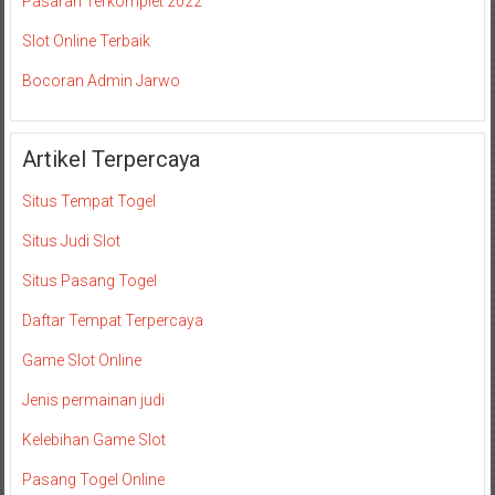
Pasaran Terkomplet 2022
Slot Online Terbaik
Bocoran Admin Jarwo
Artikel Terpercaya
Situs Tempat Togel
Situs Judi Slot
Situs Pasang Togel
Daftar Tempat Terpercaya
Game Slot Online
Jenis permainan judi
Kelebihan Game Slot
Pasang Togel Online