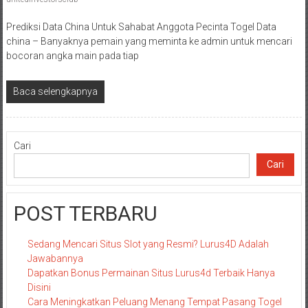
Prediksi Data China Untuk Sahabat Anggota Pecinta Togel Data
china – Banyaknya pemain yang meminta ke admin untuk mencari
bocoran angka main pada tiap
Baca selengkapnya
Cari
Cari
POST TERBARU
Sedang Mencari Situs Slot yang Resmi? Lurus4D Adalah
Jawabannya
Dapatkan Bonus Permainan Situs Lurus4d Terbaik Hanya
Disini
Cara Meningkatkan Peluang Menang Tempat Pasang Togel