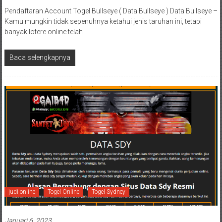
Pendaftaran Account Togel Bullseye ( Data Bullseye ) Data Bullseye –
Kamu mungkin tidak sepenuhnya ketahui jenis taruhan ini, tetapi
banyak lotere online telah
Baca selengkapnya
judi online
Togel Online
Togel Sydney
Januari 6, 2023