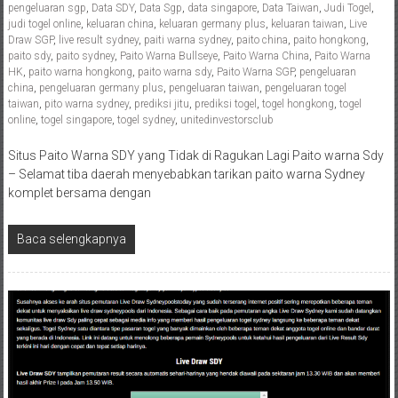
pengeluaran sgp
,
Data SDY
,
Data Sgp
,
data singapore
,
Data Taiwan
,
Judi Togel
,
judi togel online
,
keluaran china
,
keluaran germany plus
,
keluaran taiwan
,
Live
Draw SGP
,
live result sydney
,
paiti warna sydney
,
paito china
,
paito hongkong
,
paito sdy
,
paito sydney
,
Paito Warna Bullseye
,
Paito Warna China
,
Paito Warna
HK
,
paito warna hongkong
,
paito warna sdy
,
Paito Warna SGP
,
pengeluaran
china
,
pengeluaran germany plus
,
pengeluaran taiwan
,
pengeluaran togel
taiwan
,
pito warna sydney
,
prediksi jitu
,
prediksi togel
,
togel hongkong
,
togel
online
,
togel singapore
,
togel sydney
,
unitedinvestorsclub
Situs Paito Warna SDY yang Tidak di Ragukan Lagi Paito warna Sdy
– Selamat tiba daerah menyebabkan tarikan paito warna Sydney
komplet bersama dengan
Baca selengkapnya