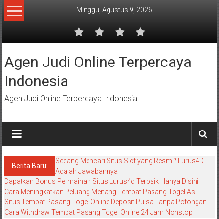
Lompat
Minggu, Agustus 9, 2026
ke
konten
Agen Judi Online Terpercaya
Indonesia
Agen Judi Online Terpercaya Indonesia
Sedang Mencari Situs Slot yang Resmi? Lurus4D
Berita Baru:
Adalah Jawabannya
Dapatkan Bonus Permainan Situs Lurus4d Terbaik Hanya Disini
Cara Meningkatkan Peluang Menang Tempat Pasang Togel Asli
Situs Tempat Pasang Togel Online Deposit Pulsa Tanpa Potongan
Cara Withdraw Tempat Pasang Togel Online 24 Jam Nonstop