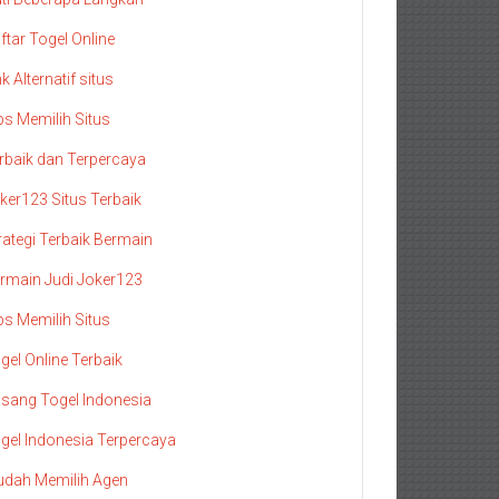
ftar Togel Online
nk Alternatif situs
ps Memilih Situs
rbaik dan Terpercaya
ker123 Situs Terbaik
rategi Terbaik Bermain
rmain Judi Joker123
ps Memilih Situs
gel Online Terbaik
sang Togel Indonesia
gel Indonesia Terpercaya
dah Memilih Agen