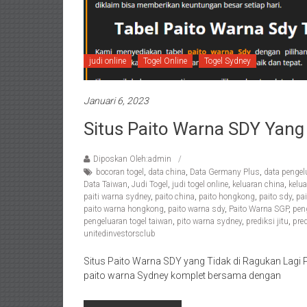
judi online
Togel Online
Togel Sydney
Januari 6, 2023
Situs Paito Warna SDY Yang
Diposkan Oleh:admin
bocoran togel
,
data china
,
Data Germany Plus
,
data pengel
Data Taiwan
,
Judi Togel
,
judi togel online
,
keluaran china
,
kelu
paiti warna sydney
,
paito china
,
paito hongkong
,
paito sdy
,
pa
paito warna hongkong
,
paito warna sdy
,
Paito Warna SGP
,
pen
pengeluaran togel taiwan
,
pito warna sydney
,
prediksi jitu
,
pred
unitedinvestorsclub
Situs Paito Warna SDY yang Tidak di Ragukan Lagi 
paito warna Sydney komplet bersama dengan