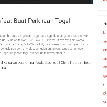
faat Buat Perkiraan Togel
R
ki
uaran hk
,
data pengeluaran sgp
,
Data Sgp
,
data singapore
,
Data Taiwan
,
 plus
,
keluaran taiwan
,
Live Draw SGP
,
live result sydney
,
paiti warna
an
Paito Warna China
,
Paito Warna HK
,
paito warna hongkong
,
paito warna
,
pengeluaran germany plus
,
pengeluaran taiwan
,
pengeluaran togel
an
ne
,
togel singapore
,
togel sydney
,
unitedinvestorsclub
an
 Keluaran Data China Pools atau result China Pools ini betul-
an
China
ga
m
gi
gi