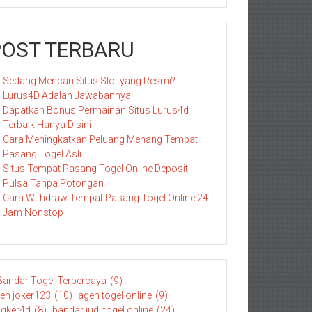
POST TERBARU
Sedang Mencari Situs Slot yang Resmi?
Lurus4D Adalah Jawabannya
Dapatkan Bonus Permainan Situs Lurus4d
Terbaik Hanya Disini
Cara Meningkatkan Peluang Menang Tempat
Pasang Togel Asli
Situs Tempat Pasang Togel Online Deposit
Pulsa Tanpa Potongan
Cara Withdraw Tempat Pasang Togel Online 24
Jam Nonstop
Bandar Togel Terpercaya
(9)
en joker123
(10)
agen togel online
(9)
gker4d
(8)
bandar judi togel online
(24)