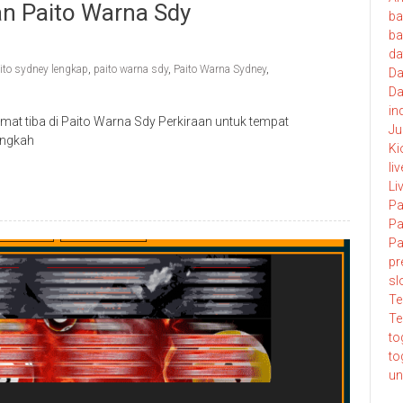
an Paito Warna Sdy
ba
ba
da
ito sydney lengkap
,
paito warna sdy
,
Paito Warna Sydney
,
Da
Da
in
mat tiba di Paito Warna Sdy Perkiraan untuk tempat
Ju
angkah
Ki
li
Li
Pa
Pa
Pa
pr
sl
Te
Te
to
to
un