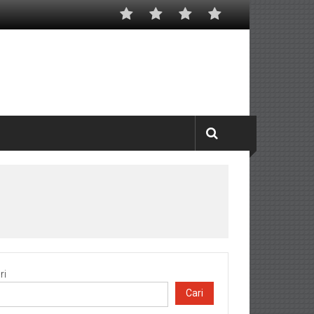
ri
Cari