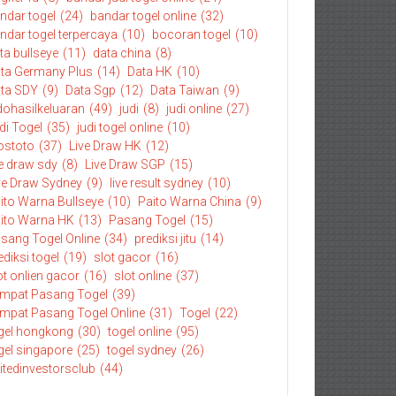
ndar togel
(24)
bandar togel online
(32)
ndar togel terpercaya
(10)
bocoran togel
(10)
ta bullseye
(11)
data china
(8)
ta Germany Plus
(14)
Data HK
(10)
ta SDY
(9)
Data Sgp
(12)
Data Taiwan
(9)
dohasilkeluaran
(49)
judi
(8)
judi online
(27)
di Togel
(35)
judi togel online
(10)
ostoto
(37)
Live Draw HK
(12)
ve draw sdy
(8)
Live Draw SGP
(15)
ve Draw Sydney
(9)
live result sydney
(10)
ito Warna Bullseye
(10)
Paito Warna China
(9)
ito Warna HK
(13)
Pasang Togel
(15)
sang Togel Online
(34)
prediksi jitu
(14)
ediksi togel
(19)
slot gacor
(16)
ot onlien gacor
(16)
slot online
(37)
mpat Pasang Togel
(39)
mpat Pasang Togel Online
(31)
Togel
(22)
gel hongkong
(30)
togel online
(95)
gel singapore
(25)
togel sydney
(26)
itedinvestorsclub
(44)