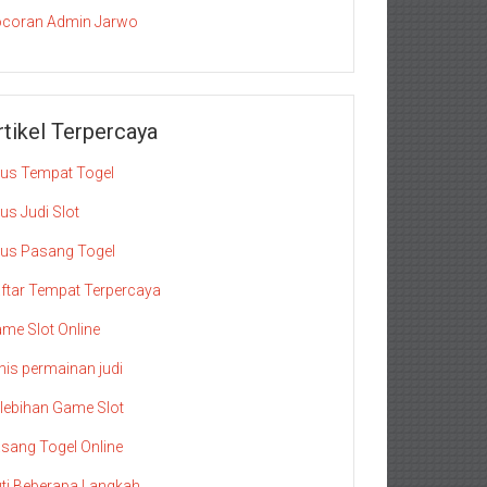
coran Admin Jarwo
rtikel Terpercaya
tus Tempat Togel
tus Judi Slot
tus Pasang Togel
ftar Tempat Terpercaya
me Slot Online
nis permainan judi
lebihan Game Slot
sang Togel Online
uti Beberapa Langkah