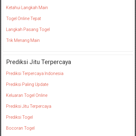
Ketahui Langkah Main
Togel Online Tepat
Langkah Pasang Togel
Trik Menang Main
Prediksi Jitu Terpercaya
Prediksi Terpercaya Indonesia
Prediksi Paling Update
Keluaran Togel Online
Prediksi Jitu Terpercaya
Prediksi Togel
Bocoran Togel