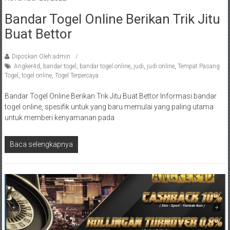
Bandar Togel Online Berikan Trik Jitu
Buat Bettor
Diposkan Oleh:admin
Angker4d
,
bandar togel
,
bandar togel online
,
judi
,
judi online
,
Tempat Pasang
Togel
,
togel online
,
Togel Terpercaya
Bandar Togel Online Berikan Trik Jitu Buat Bettor Informasi bandar
togel online, spesifik untuk yang baru memulai yang paling utama
untuk memberi kenyamanan pada
Baca selengkapnya