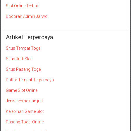
Slot Online Terbaik
Bocoran Admin Jarwo
Artikel Terpercaya
Situs Tempat Togel
Situs Judi Slot
Situs Pasang Togel
Daftar Tempat Terpercaya
Game Slot Online
Jenis permainan judi
Kelebihan Game Slot
Pasang Togel Online