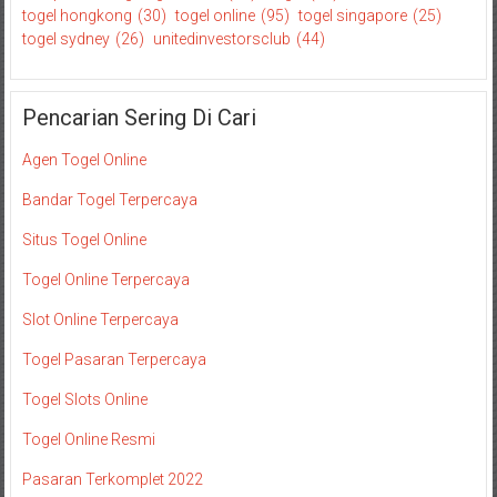
togel hongkong
(30)
togel online
(95)
togel singapore
(25)
togel sydney
(26)
unitedinvestorsclub
(44)
Pencarian Sering Di Cari
Agen Togel Online
Bandar Togel Terpercaya
Situs Togel Online
Togel Online Terpercaya
Slot Online Terpercaya
Togel Pasaran Terpercaya
Togel Slots Online
Togel Online Resmi
Pasaran Terkomplet 2022