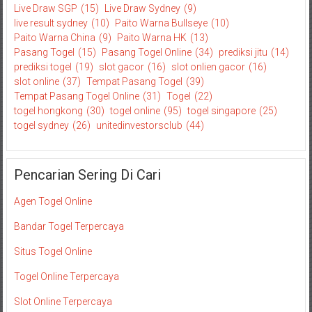
Live Draw SGP
(15)
Live Draw Sydney
(9)
live result sydney
(10)
Paito Warna Bullseye
(10)
Paito Warna China
(9)
Paito Warna HK
(13)
Pasang Togel
(15)
Pasang Togel Online
(34)
prediksi jitu
(14)
prediksi togel
(19)
slot gacor
(16)
slot onlien gacor
(16)
slot online
(37)
Tempat Pasang Togel
(39)
Tempat Pasang Togel Online
(31)
Togel
(22)
togel hongkong
(30)
togel online
(95)
togel singapore
(25)
togel sydney
(26)
unitedinvestorsclub
(44)
Pencarian Sering Di Cari
Agen Togel Online
Bandar Togel Terpercaya
Situs Togel Online
Togel Online Terpercaya
Slot Online Terpercaya