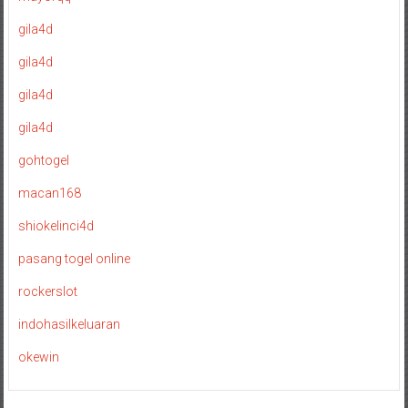
gila4d
gila4d
gila4d
gila4d
gohtogel
macan168
shiokelinci4d
pasang togel online
rockerslot
indohasilkeluaran
okewin