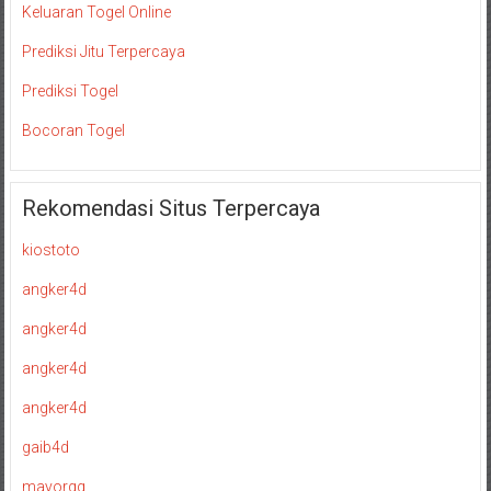
Keluaran Togel Online
Prediksi Jitu Terpercaya
Prediksi Togel
Bocoran Togel
Rekomendasi Situs Terpercaya
kiostoto
angker4d
angker4d
angker4d
angker4d
gaib4d
mayorqq