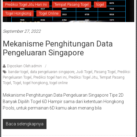
Prediksi Togel Jitu Hari Ini
Tempat Pasang Togel
togel
Togel Hongkong
Togel Online
September 27, 2022
Mekanisme Penghitungan Data
Pengeluaran Singapore
Diposkan Oleh:admin
bandar togel
,
data pengeluaran singapore
,
Judi Togel
,
Pasang Togel
,
Prediksi
Pengeluaran Togel
,
Prediksi togel hari ini
,
Prediksi Togel Jitu
,
Tempat Pasang
Togel
,
Togel
,
togel hongkong
,
togel online
Mekanisme Penghitungan Data Pengeluaran Singapore Tipe 2D
Banyak Dipilih Togel 6D Hampir sama dari ketentuan Hongkong
Pools, untuk permainan 6D kamu akan menang bila
Baca selengkapnya