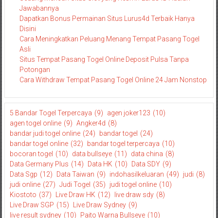
Jawabannya
Dapatkan Bonus Permainan Situs Lurus4d Terbaik Hanya
Disini
Cara Meningkatkan Peluang Menang Tempat Pasang Togel
Asli
Situs Tempat Pasang Togel Online Deposit Pulsa Tanpa
Potongan
Cara Withdraw Tempat Pasang Togel Online 24 Jam Nonstop
5 Bandar Togel Terpercaya
(9)
agen joker123
(10)
agen togel online
(9)
Angker4d
(8)
bandar judi togel online
(24)
bandar togel
(24)
bandar togel online
(32)
bandar togel terpercaya
(10)
bocoran togel
(10)
data bullseye
(11)
data china
(8)
Data Germany Plus
(14)
Data HK
(10)
Data SDY
(9)
Data Sgp
(12)
Data Taiwan
(9)
indohasilkeluaran
(49)
judi
(8)
judi online
(27)
Judi Togel
(35)
judi togel online
(10)
Kiostoto
(37)
Live Draw HK
(12)
live draw sdy
(8)
Live Draw SGP
(15)
Live Draw Sydney
(9)
live result sydney
(10)
Paito Warna Bullseye
(10)