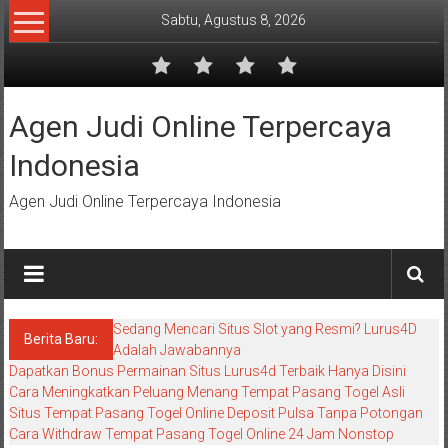
Lompat
Sabtu, Agustus 8, 2026
ke
konten
Agen Judi Online Terpercaya
Indonesia
Agen Judi Online Terpercaya Indonesia
Sedang Mencari Situs Slot yang Resmi? Lurus4D
Berita Baru:
Adalah Jawabannya
Dapatkan Bonus Permainan Situs Lurus4d Terbaik Hanya Disini
Cara Meningkatkan Peluang Menang Tempat Pasang Togel Asli
Situs Tempat Pasang Togel Online Deposit Pulsa Tanpa Potongan
Cara Withdraw Tempat Pasang Togel Online 24 Jam Nonstop