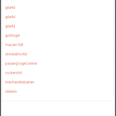
gila4d
gila4d
gila4d
gohtogel
macan168
shiokelinci4d
pasang togel online
rockerslot
indohasilkeluaran
okewin