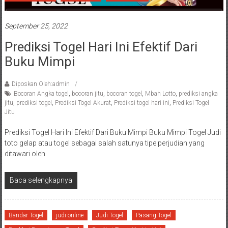
September 25, 2022
Prediksi Togel Hari Ini Efektif Dari
Buku Mimpi
Diposkan Oleh:admin
Bocoran Angka togel
,
bocoran jitu
,
bocoran togel
,
Mbah Lotto
,
prediksi angka
jitu
,
prediksi togel
,
Prediksi Togel Akurat
,
Prediksi togel hari ini
,
Prediksi Togel
Jitu
Prediksi Togel Hari Ini Efektif Dari Buku Mimpi Buku Mimpi Togel Judi
toto gelap atau togel sebagai salah satunya tipe perjudian yang
ditawari oleh
Baca selengkapnya
Bandar Togel
judi online
Judi Togel
Pasang Togel