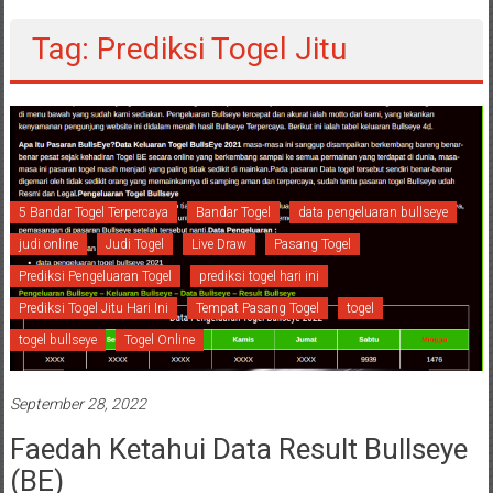
Tag: Prediksi Togel Jitu
5 Bandar Togel Terpercaya
Bandar Togel
data pengeluaran bullseye
judi online
Judi Togel
Live Draw
Pasang Togel
Prediksi Pengeluaran Togel
prediksi togel hari ini
Prediksi Togel Jitu Hari Ini
Tempat Pasang Togel
togel
togel bullseye
Togel Online
September 28, 2022
Faedah Ketahui Data Result Bullseye
(BE)