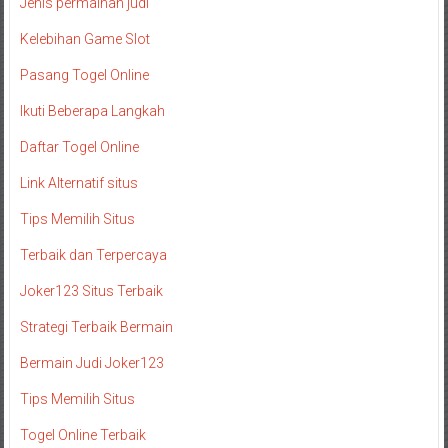
Jenis permainan judi
Kelebihan Game Slot
Pasang Togel Online
Ikuti Beberapa Langkah
Daftar Togel Online
Link Alternatif situs
Tips Memilih Situs
Terbaik dan Terpercaya
Joker123 Situs Terbaik
Strategi Terbaik Bermain
Bermain Judi Joker123
Tips Memilih Situs
Togel Online Terbaik