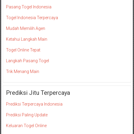
Pasang Togel Indonesia
Togel Indonesia Terpercaya
Mudah Memilih Agen
Ketahui Langkah Main
Togel Online Tepat
Langkah Pasang Togel
Trik Menang Main
Prediksi Jitu Terpercaya
Prediksi Terpercaya Indonesia
Prediksi Paling Update
Keluaran Togel Online