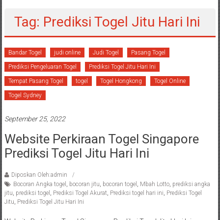
Tag: Prediksi Togel Jitu Hari Ini
Bandar Togel
judi online
Judi Togel
Pasang Togel
Prediksi Pengeluaran Togel
Prediksi Togel Jitu Hari Ini
Tempat Pasang Togel
togel
Togel Hongkong
Togel Online
Togel Sydney
September 25, 2022
Website Perkiraan Togel Singapore
Prediksi Togel Jitu Hari Ini
Diposkan Oleh:admin
Bocoran Angka togel
,
bocoran jitu
,
bocoran togel
,
Mbah Lotto
,
prediksi angka
jitu
,
prediksi togel
,
Prediksi Togel Akurat
,
Prediksi togel hari ini
,
Prediksi Togel
Jitu
,
Prediksi Togel Jitu Hari Ini