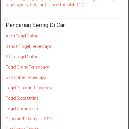
togel sydney
(26)
unitedinvestorsclub
(44)
Pencarian Sering Di Cari
Agen Togel Online
Bandar Togel Terpercaya
Situs Togel Online
Togel Online Terpercaya
Slot Online Terpercaya
Togel Pasaran Terpercaya
Togel Slots Online
Togel Online Resmi
Pasaran Terkomplet 2022