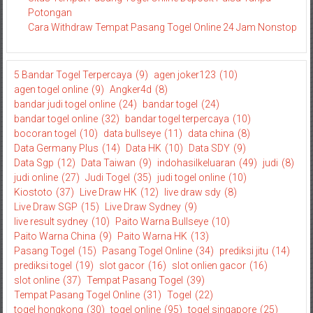
Potongan
Cara Withdraw Tempat Pasang Togel Online 24 Jam Nonstop
5 Bandar Togel Terpercaya
(9)
agen joker123
(10)
agen togel online
(9)
Angker4d
(8)
bandar judi togel online
(24)
bandar togel
(24)
bandar togel online
(32)
bandar togel terpercaya
(10)
bocoran togel
(10)
data bullseye
(11)
data china
(8)
Data Germany Plus
(14)
Data HK
(10)
Data SDY
(9)
Data Sgp
(12)
Data Taiwan
(9)
indohasilkeluaran
(49)
judi
(8)
judi online
(27)
Judi Togel
(35)
judi togel online
(10)
Kiostoto
(37)
Live Draw HK
(12)
live draw sdy
(8)
Live Draw SGP
(15)
Live Draw Sydney
(9)
live result sydney
(10)
Paito Warna Bullseye
(10)
Paito Warna China
(9)
Paito Warna HK
(13)
Pasang Togel
(15)
Pasang Togel Online
(34)
prediksi jitu
(14)
prediksi togel
(19)
slot gacor
(16)
slot onlien gacor
(16)
slot online
(37)
Tempat Pasang Togel
(39)
Tempat Pasang Togel Online
(31)
Togel
(22)
togel hongkong
(30)
togel online
(95)
togel singapore
(25)