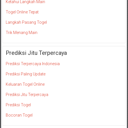
Ketahui Langkah Main
Togel Online Tepat
Langkah Pasang Togel
Trik Menang Main
Prediksi Jitu Terpercaya
Prediksi Terpercaya Indonesia
Prediksi Paling Update
Keluaran Togel Online
Prediksi Jitu Terpercaya
Prediksi Togel
Bocoran Togel