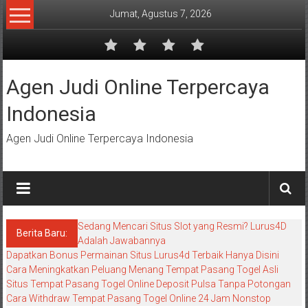
Lompat
Jumat, Agustus 7, 2026
ke
konten
Agen Judi Online Terpercaya
Indonesia
Agen Judi Online Terpercaya Indonesia
Sedang Mencari Situs Slot yang Resmi? Lurus4D
Berita Baru:
Adalah Jawabannya
Dapatkan Bonus Permainan Situs Lurus4d Terbaik Hanya Disini
Cara Meningkatkan Peluang Menang Tempat Pasang Togel Asli
Situs Tempat Pasang Togel Online Deposit Pulsa Tanpa Potongan
Cara Withdraw Tempat Pasang Togel Online 24 Jam Nonstop