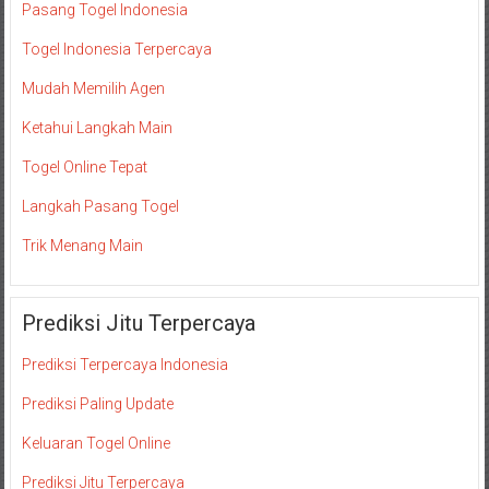
Pasang Togel Indonesia
Togel Indonesia Terpercaya
Mudah Memilih Agen
Ketahui Langkah Main
Togel Online Tepat
Langkah Pasang Togel
Trik Menang Main
Prediksi Jitu Terpercaya
Prediksi Terpercaya Indonesia
Prediksi Paling Update
Keluaran Togel Online
Prediksi Jitu Terpercaya