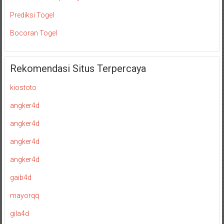
Prediksi Togel
Bocoran Togel
Rekomendasi Situs Terpercaya
kiostoto
angker4d
angker4d
angker4d
angker4d
gaib4d
mayorqq
gila4d