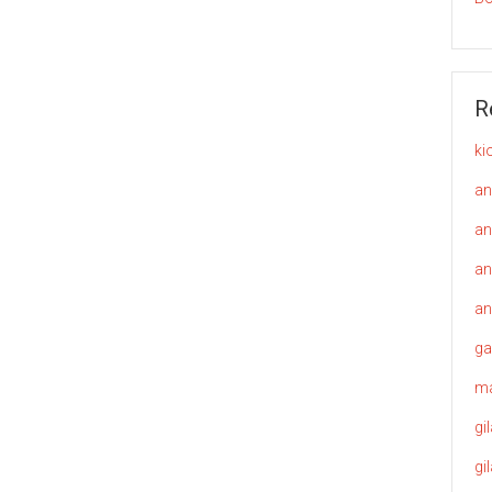
R
ki
an
an
an
an
ga
m
gi
gi