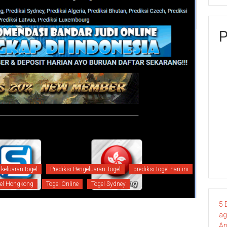
 keluaran togel
Prediksi Pengeluaran Togel
prediksi togel hari ini
el Hongkong
Togel Online
Togel Sydney
5 
ag
An