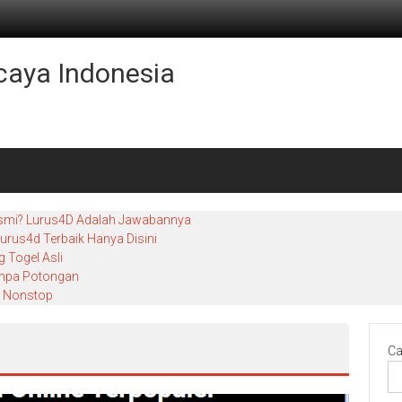
caya Indonesia
esmi? Lurus4D Adalah Jawabannya
urus4d Terbaik Hanya Disini
 Togel Asli
anpa Potongan
m Nonstop
Ca