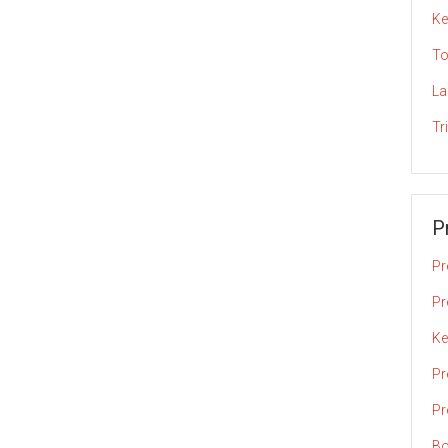
Ke
To
La
Tr
P
Pr
Pr
Ke
Pr
Pr
Bo