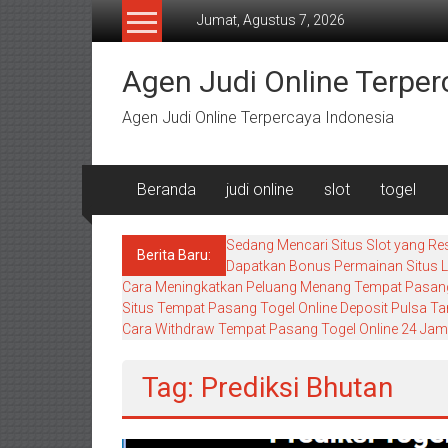
Lompat
Jumat, Agustus 7, 2026
ke
konten
Agen Judi Online Terper
Agen Judi Online Terpercaya Indonesia
Beranda
judi online
slot
togel
Sedang Mencari Situs Slot yang R
Berita Baru:
Dapatkan Bonus Permainan Situs L
Cara Meningkatkan Peluang Menang Tempat Pasang
Situs Tempat Pasang Togel Online Deposit Pulsa T
Cara Withdraw Tempat Pasang Togel Online 24 Ja
Tag: Prediksi Bhutan