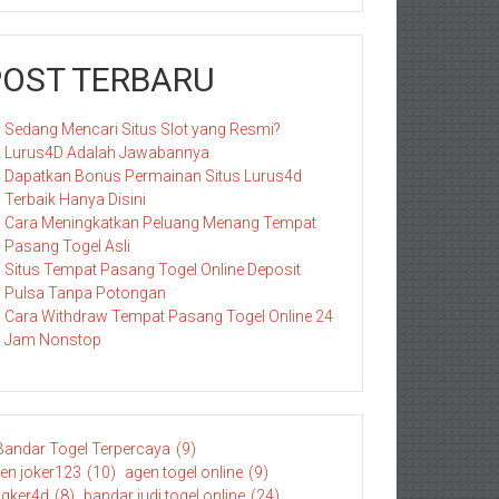
POST TERBARU
Sedang Mencari Situs Slot yang Resmi?
Lurus4D Adalah Jawabannya
Dapatkan Bonus Permainan Situs Lurus4d
Terbaik Hanya Disini
Cara Meningkatkan Peluang Menang Tempat
Pasang Togel Asli
Situs Tempat Pasang Togel Online Deposit
Pulsa Tanpa Potongan
Cara Withdraw Tempat Pasang Togel Online 24
Jam Nonstop
Bandar Togel Terpercaya
(9)
en joker123
(10)
agen togel online
(9)
gker4d
(8)
bandar judi togel online
(24)