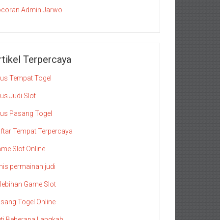
coran Admin Jarwo
rtikel Terpercaya
tus Tempat Togel
tus Judi Slot
tus Pasang Togel
ftar Tempat Terpercaya
me Slot Online
nis permainan judi
lebihan Game Slot
sang Togel Online
uti Beberapa Langkah