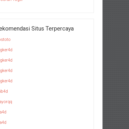
ekomendasi Situs Terpercaya
ostoto
gker4d
gker4d
gker4d
gker4d
ib4d
ayorqq
la4d
la4d