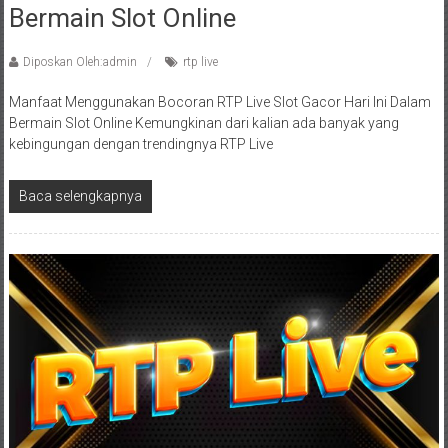
Bermain Slot Online
Diposkan Oleh:admin
rtp live
Manfaat Menggunakan Bocoran RTP Live Slot Gacor Hari Ini Dalam
Bermain Slot Online Kemungkinan dari kalian ada banyak yang
kebingungan dengan trendingnya RTP Live
Baca selengkapnya