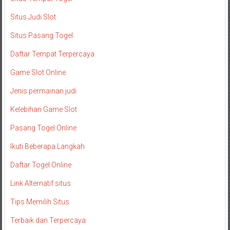
Situs Judi Slot
Situs Pasang Togel
Daftar Tempat Terpercaya
Game Slot Online
Jenis permainan judi
Kelebihan Game Slot
Pasang Togel Online
Ikuti Beberapa Langkah
Daftar Togel Online
Link Alternatif situs
Tips Memilih Situs
Terbaik dan Terpercaya