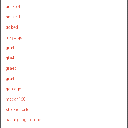
angker4d
angker4d
gaib4d
mayorqq
gila4d
gila4d
gila4d
gila4d
gohtogel
macan168
shiokelinci4d
pasang togel online