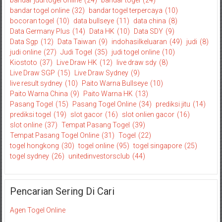
bandar judi togel online
(24)
bandar togel
(24)
bandar togel online
(32)
bandar togel terpercaya
(10)
bocoran togel
(10)
data bullseye
(11)
data china
(8)
Data Germany Plus
(14)
Data HK
(10)
Data SDY
(9)
Data Sgp
(12)
Data Taiwan
(9)
indohasilkeluaran
(49)
judi
(8)
judi online
(27)
Judi Togel
(35)
judi togel online
(10)
Kiostoto
(37)
Live Draw HK
(12)
live draw sdy
(8)
Live Draw SGP
(15)
Live Draw Sydney
(9)
live result sydney
(10)
Paito Warna Bullseye
(10)
Paito Warna China
(9)
Paito Warna HK
(13)
Pasang Togel
(15)
Pasang Togel Online
(34)
prediksi jitu
(14)
prediksi togel
(19)
slot gacor
(16)
slot onlien gacor
(16)
slot online
(37)
Tempat Pasang Togel
(39)
Tempat Pasang Togel Online
(31)
Togel
(22)
togel hongkong
(30)
togel online
(95)
togel singapore
(25)
togel sydney
(26)
unitedinvestorsclub
(44)
Pencarian Sering Di Cari
Agen Togel Online