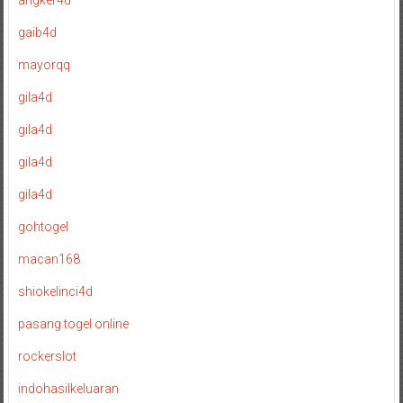
angker4d
gaib4d
mayorqq
gila4d
gila4d
gila4d
gila4d
gohtogel
macan168
shiokelinci4d
pasang togel online
rockerslot
indohasilkeluaran