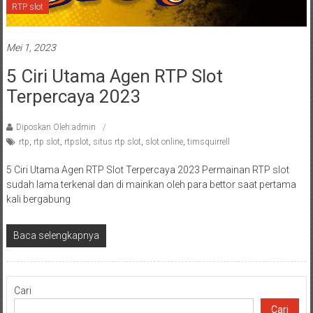
RTP slot
Mei 1, 2023
5 Ciri Utama Agen RTP Slot
Terpercaya 2023
Diposkan Oleh:admin
rtp
,
rtp slot
,
rtpslot
,
situs rtp slot
,
slot online
,
timsquirrell
5 Ciri Utama Agen RTP Slot Terpercaya 2023 Permainan RTP slot
sudah lama terkenal dan di mainkan oleh para bettor saat pertama
kali bergabung
Baca selengkapnya
Cari
Cari