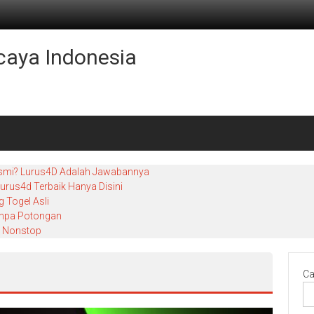
caya Indonesia
esmi? Lurus4D Adalah Jawabannya
urus4d Terbaik Hanya Disini
 Togel Asli
anpa Potongan
m Nonstop
Ca