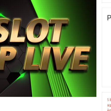
5 
ag
An