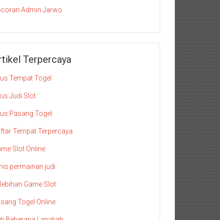
coran Admin Jarwo
rtikel Terpercaya
tus Tempat Togel
tus Judi Slot
tus Pasang Togel
ftar Tempat Terpercaya
me Slot Online
nis permainan judi
lebihan Game Slot
sang Togel Online
uti Beberapa Langkah