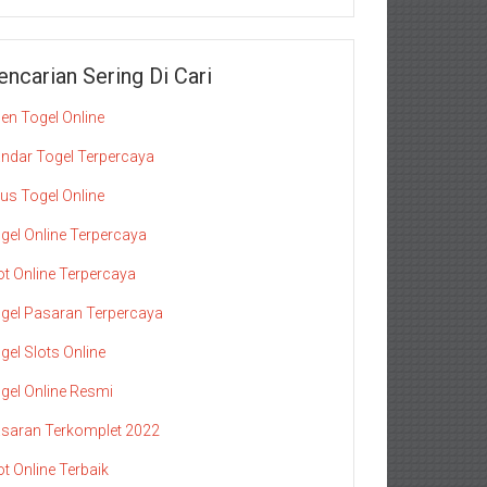
encarian Sering Di Cari
en Togel Online
ndar Togel Terpercaya
tus Togel Online
gel Online Terpercaya
ot Online Terpercaya
gel Pasaran Terpercaya
gel Slots Online
gel Online Resmi
saran Terkomplet 2022
ot Online Terbaik