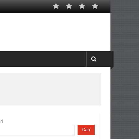
ri
Cari