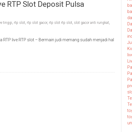
e RTP Slot Deposit Pulsa
ba
ba
da
ve tinggi
,
rtp slot
,
rtp slot gacor
,
rtp slot rtp slot
,
slot gacor anti rungkat
,
Da
Da
in
sa RTP live RTP slot – Bermain judi memang sudah menjadi hal
Ju
Ki
li
Li
Pa
Pa
Pa
pr
sl
Te
Te
to
to
un