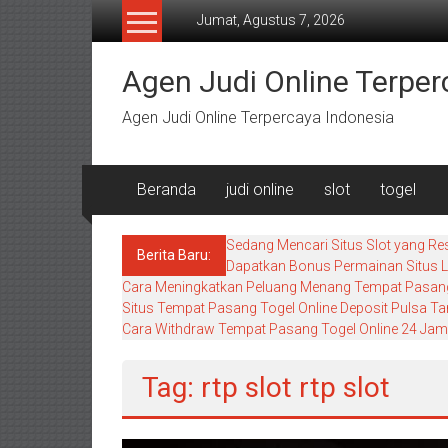
Lompat
Jumat, Agustus 7, 2026
ke
konten
Agen Judi Online Terper
Agen Judi Online Terpercaya Indonesia
Beranda
judi online
slot
togel
Sedang Mencari Situs Slot yang R
Berita Baru:
Dapatkan Bonus Permainan Situs L
Cara Meningkatkan Peluang Menang Tempat Pasang
Situs Tempat Pasang Togel Online Deposit Pulsa T
Cara Withdraw Tempat Pasang Togel Online 24 Ja
Tag: rtp slot rtp slot