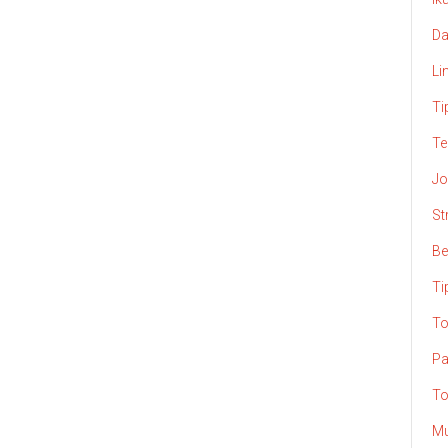
Da
Li
Ti
Te
Jo
St
Be
Ti
To
Pa
To
Mu