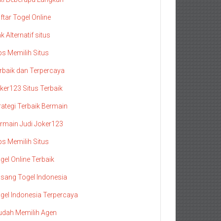
ftar Togel Online
nk Alternatif situs
ps Memilih Situs
rbaik dan Terpercaya
ker123 Situs Terbaik
rategi Terbaik Bermain
rmain Judi Joker123
ps Memilih Situs
gel Online Terbaik
sang Togel Indonesia
gel Indonesia Terpercaya
dah Memilih Agen