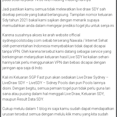
Jadi pastikan kamu semua tidak melewatkan live draw SDY sah
disetiap periode yang bakal berlangsung. Tampilan nomor keluaran
Sdy tahun 2021 bakal kami sajikan dengan menarik supaya
memudahkan anda dalam mengejar prediksi togel jitu untuk senja ini.
Karena susahnya akses ke arah website official
sydneypoolstoday.com sebab terserang Nawala / Internet Sehat
oleh pemerintahan Indonesia menyebabkan tidak dapat dicapai
tanpa VPN. Oleh karena tersebut kami datang sebagai service yang
berkeinginan melanjutkan keluaran hasil Live SDY ke kalian sehari-
harinya tak perlu menggunakan VPN dan bebas dicapai dengan
jaringan apa saja di Indo.
Kali ini Keluaran SGP Fast pun akan sediakan Live Draw Sydney –
LiveDraw SDY – LiveSDY – Sidney Pools dan pun Pools lainnya
disini. Dengan begitu, semua pemain togel pun tidak perlu guna lari
sana atau pusing dalam hal menggali Live Draw, Keluaran SDY,
maupun Result Data SDY.
Cukup melulu dalam 1 blog ini saja kamu sudah dapat mendapatkan
urusan tersebut semua dengan melulu klik menu yang kita sudah