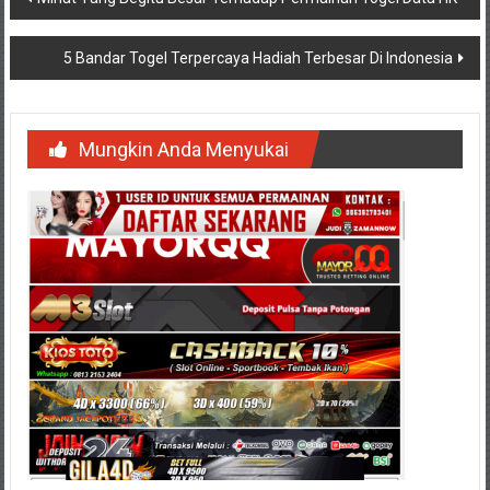
pos
5 Bandar Togel Terpercaya Hadiah Terbesar Di Indonesia
Mungkin Anda Menyukai