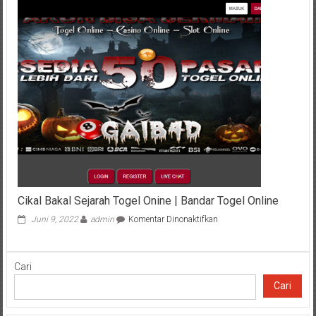
n
d
l
a
i
P
n
r
e
e
H
d
A
i
D
k
I
s
A
i
H
T
4
o
D
g
1
e
0
l
J
P
Cikal Bakal Sejarah Togel Onine | Bandar Togel Online
U
u
p
T
Juni 9, 2022
admin
Komentar Dinonaktifkan
l
a
A
s
d
T
a
a
E
H
Cari
C
R
a
i
P
r
Cari
k
E
i
a
R
I