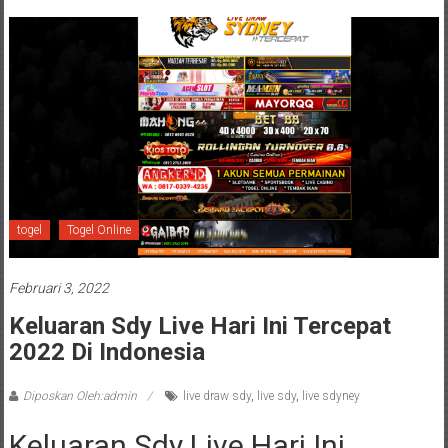
togel
Togel Online
Februari 3, 2022
Keluaran Sdy Live Hari Ini Tercepat
2022 Di Indonesia
Diposkan Oleh:admin
live draw sdy
,
live sdy
,
live sdyney
Keluaran Sdy Live Hari Ini