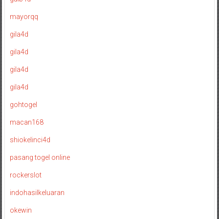
mayorqq
gila4d
gila4d
gila4d
gila4d
gohtogel
macan168
shiokelinci4d
pasang togel online
rockerslot
indohasilkeluaran
okewin