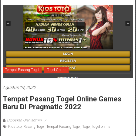
Tempat Pasang Togel
Togel Online
Agustus 19, 2022
Tempat Pasang Togel Online Games
Baru Di Pragmatic 2022
Diposkan Oleh:admin
Kiostoto
,
Pasang Togel
,
Tempat Pasang Togel
,
Togel
,
togel online