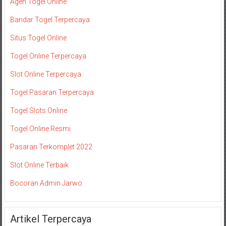
Agen Togel Online
u
r
Bandar Togel Terpercaya
a
h
Situs Togel Online
1
0
Togel Online Terpercaya
R
b
Slot Online Terpercaya
T
a
Togel Pasaran Terpercaya
n
p
Togel Slots Online
a
P
Togel Online Resmi
o
t
Pasaran Terkomplet 2022
o
n
Slot Online Terbaik
g
a
Bocoran Admin Jarwo
n
S
e
p
Artikel Terpercaya
e