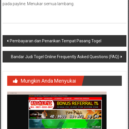
pada payline. Menukar semua lambang.
Navigasi
Pembayaran dan Penarikan Tempat Pasang Togel
pos
Bandar Judi Togel Online Frequently Asked Questions (FAQ)
Mungkin Anda Menyukai