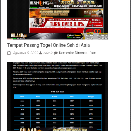
Tempat Pasang Togel Online Sah di Asia
p
Agustus 5, 2022
admin
Komentar Dinonaktifkan
a
d
a
T
e
m
p
a
t
P
a
s
a
n