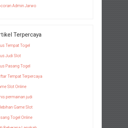
coran Admin Jarwo
rtikel Terpercaya
tus Tempat Togel
tus Judi Slot
tus Pasang Togel
ftar Tempat Terpercaya
me Slot Online
nis permainan judi
lebihan Game Slot
sang Togel Online
uti Beberapa Langkah