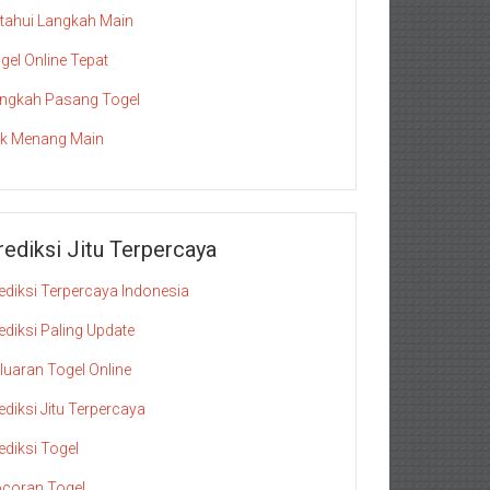
tahui Langkah Main
gel Online Tepat
ngkah Pasang Togel
ik Menang Main
rediksi Jitu Terpercaya
ediksi Terpercaya Indonesia
ediksi Paling Update
luaran Togel Online
ediksi Jitu Terpercaya
ediksi Togel
coran Togel