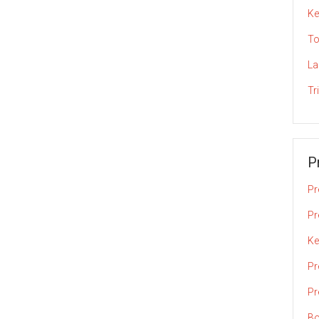
Ke
To
La
Tr
P
Pr
Pr
Ke
Pr
Pr
Bo