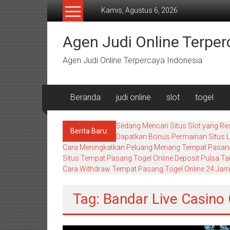
Lompat
Kamis, Agustus 6, 2026
ke
konten
Agen Judi Online Terper
Agen Judi Online Terpercaya Indonesia
Beranda
judi online
slot
togel
Sedang Mencari Situs Slot yang R
Berita Baru:
Dapatkan Bonus Permainan Situs L
Cara Meningkatkan Peluang Menang Tempat Pasang
Situs Tempat Pasang Togel Online Deposit Pulsa T
Cara Withdraw Tempat Pasang Togel Online 24 Ja
Tag: Bandar Live Casino 