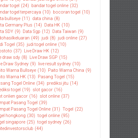
ndar togel
(24)
bandar togel online
(32)
ndar togel terpercaya
(10)
bocoran togel
(10)
ta bullseye
(11)
data china
(8)
ta Germany Plus
(14)
Data HK
(10)
ta SDY
(9)
Data Sgp
(12)
Data Taiwan
(9)
dohasilkeluaran
(49)
judi
(8)
judi online
(27)
di Togel
(35)
judi togel online
(10)
ostoto
(37)
Live Draw HK
(12)
ve draw sdy
(8)
Live Draw SGP
(15)
ve Draw Sydney
(9)
live result sydney
(10)
ito Warna Bullseye
(10)
Paito Warna China
(9)
ito Warna HK
(13)
Pasang Togel
(15)
sang Togel Online
(34)
prediksi jitu
(14)
ediksi togel
(19)
slot gacor
(16)
ot onlien gacor
(16)
slot online
(37)
mpat Pasang Togel
(39)
mpat Pasang Togel Online
(31)
Togel
(22)
gel hongkong
(30)
togel online
(95)
gel singapore
(25)
togel sydney
(26)
itedinvestorsclub
(44)