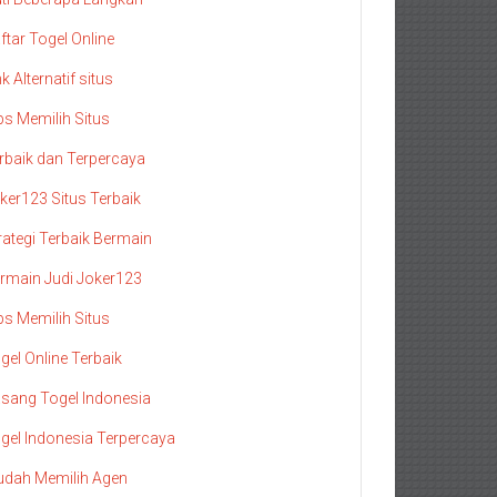
ftar Togel Online
nk Alternatif situs
ps Memilih Situs
rbaik dan Terpercaya
ker123 Situs Terbaik
rategi Terbaik Bermain
rmain Judi Joker123
ps Memilih Situs
gel Online Terbaik
sang Togel Indonesia
gel Indonesia Terpercaya
dah Memilih Agen