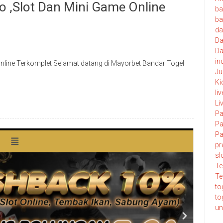
no ,Slot Dan Mini Game Online
ba
ba
da
Da
Da
in
Online Terkomplet Selamat datang di Mayorbet Bandar Togel
Ju
Ki
li
Li
Pa
Pa
Pa
pr
sl
Te
Te
to
to
un