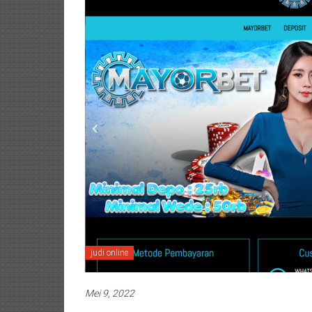
judi online
Mei 9, 2022