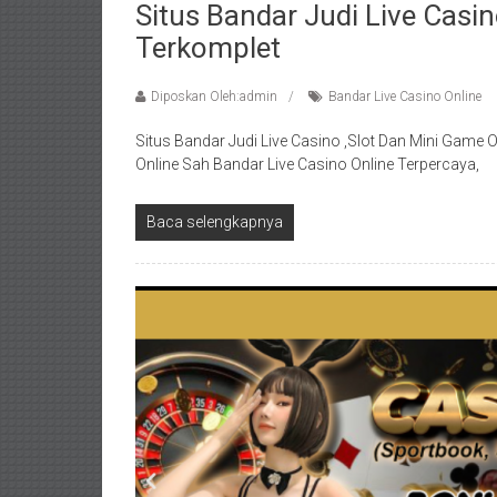
Situs Bandar Judi Live Casi
Terkomplet
Diposkan Oleh:admin
Bandar Live Casino Online
Situs Bandar Judi Live Casino ,Slot Dan Mini Game 
Online Sah Bandar Live Casino Online Terpercaya,
Baca selengkapnya