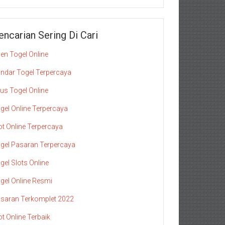
encarian Sering Di Cari
en Togel Online
ndar Togel Terpercaya
tus Togel Online
gel Online Terpercaya
ot Online Terpercaya
gel Pasaran Terpercaya
gel Slots Online
gel Online Resmi
saran Terkomplet 2022
ot Online Terbaik