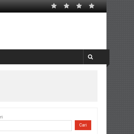
ri
Cari