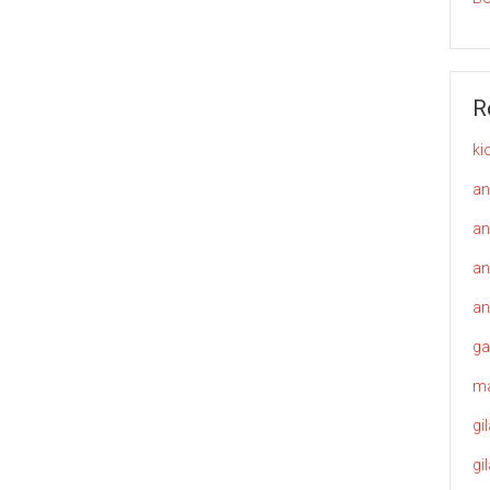
R
ki
an
an
an
an
ga
m
gi
gi