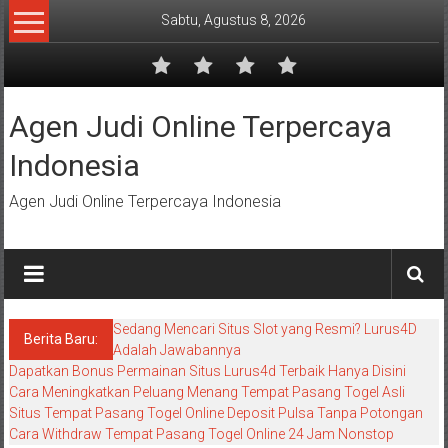
Lompat
Sabtu, Agustus 8, 2026
ke
konten
Agen Judi Online Terpercaya
Indonesia
Agen Judi Online Terpercaya Indonesia
Sedang Mencari Situs Slot yang Resmi? Lurus4D
Berita Baru:
Adalah Jawabannya
Dapatkan Bonus Permainan Situs Lurus4d Terbaik Hanya Disini
Cara Meningkatkan Peluang Menang Tempat Pasang Togel Asli
Situs Tempat Pasang Togel Online Deposit Pulsa Tanpa Potongan
Cara Withdraw Tempat Pasang Togel Online 24 Jam Nonstop