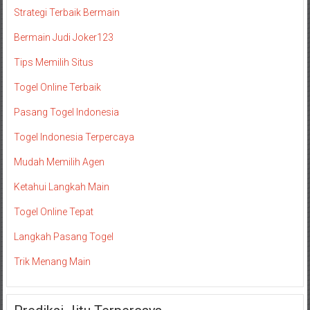
Strategi Terbaik Bermain
Bermain Judi Joker123
Tips Memilih Situs
Togel Online Terbaik
Pasang Togel Indonesia
Togel Indonesia Terpercaya
Mudah Memilih Agen
Ketahui Langkah Main
Togel Online Tepat
Langkah Pasang Togel
Trik Menang Main