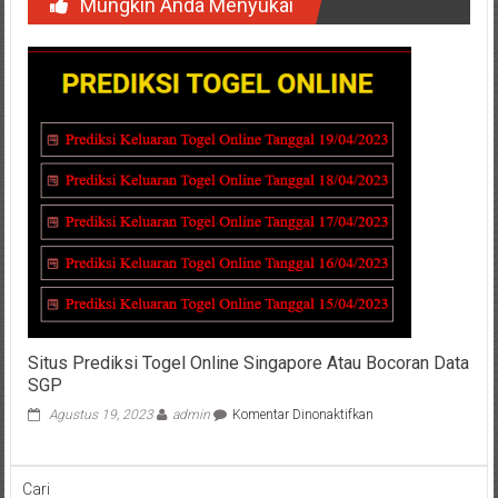
Mungkin Anda Menyukai
Situs Prediksi Togel Online Singapore Atau Bocoran Data
SGP
p
Agustus 19, 2023
admin
Komentar Dinonaktifkan
a
d
a
Cari
S