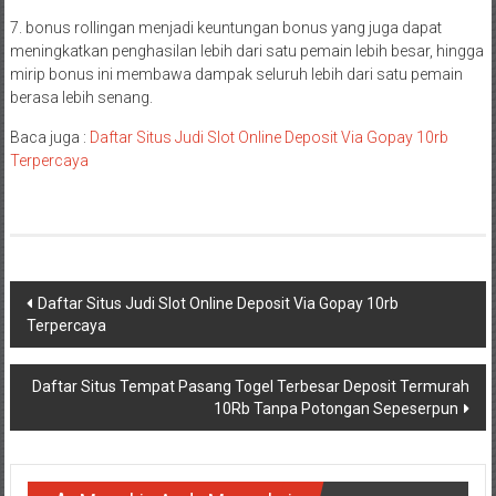
7. bonus rollingan menjadi keuntungan bonus yang juga dapat
meningkatkan penghasilan lebih dari satu pemain lebih besar, hingga
mirip bonus ini membawa dampak seluruh lebih dari satu pemain
berasa lebih senang.
Baca juga :
Daftar Situs Judi Slot Online Deposit Via Gopay 10rb
Terpercaya
Navigasi
Daftar Situs Judi Slot Online Deposit Via Gopay 10rb
Terpercaya
pos
Daftar Situs Tempat Pasang Togel Terbesar Deposit Termurah
10Rb Tanpa Potongan Sepeserpun