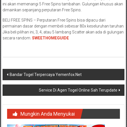
ini akan memenangi 5 Free Spins tambahan. Gulungan khusus akan
dimainkan sepanjang perputaran Free Spins.
BELI FREE SPINS – Perputaran Free Spins bisa dipacu dari
permainan dasar dengan membeli sebesar 80x keseluruhan taruhan.
Jika beli pilihan ini, 3, 4, atau 5 lambang Scatter akan ada di gulungan
secara random.
SWEETHOMEGUIDE
Navigasi
Bandar Togel Terpercaya Yemenfox.Net
pos
Service Di Agen Togel Online Sah Terupdate
Mungkin Anda Menyukai