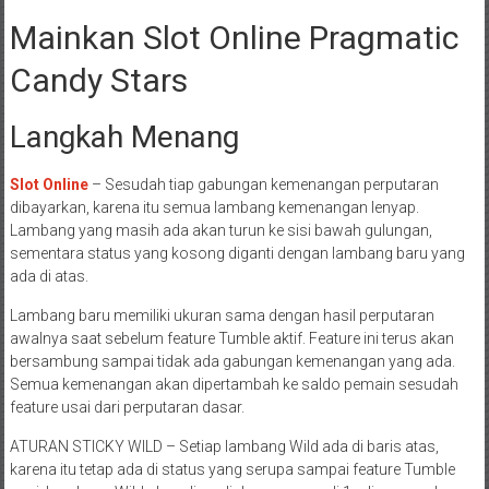
Mainkan Slot Online Pragmatic
Candy Stars
Langkah Menang
Slot Online
– Sesudah tiap gabungan kemenangan perputaran
dibayarkan, karena itu semua lambang kemenangan lenyap.
Lambang yang masih ada akan turun ke sisi bawah gulungan,
sementara status yang kosong diganti dengan lambang baru yang
ada di atas.
Lambang baru memiliki ukuran sama dengan hasil perputaran
awalnya saat sebelum feature Tumble aktif. Feature ini terus akan
bersambung sampai tidak ada gabungan kemenangan yang ada.
Semua kemenangan akan dipertambah ke saldo pemain sesudah
feature usai dari perputaran dasar.
ATURAN STICKY WILD – Setiap lambang Wild ada di baris atas,
karena itu tetap ada di status yang serupa sampai feature Tumble