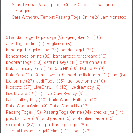
e
O
Situs Tempat Pasang Togel Online Deposit Pulsa Tanpa
r
n
Potongan
L
l
Cara Withdraw Tempat Pasang Togel Online 24 Jam Nonstop
u
i
a
n
r
e
N
U
5 Bandar Togel Terpercaya
(9)
agen joker123
(10)
e
a
agen togel online
(9)
Angker4d
(8)
g
n
e
g
bandar judi togel online
(24)
bandar togel
(24)
r
A
bandar togel online
(32)
bandar togel terpercaya
(10)
i
s
bocoran togel
(10)
data bullseye
(11)
data china
(8)
T
l
Data Germany Plus
(14)
Data HK
(10)
Data SDY
(9)
e
i
Data Sgp
(12)
Data Taiwan
(9)
indohasilkeluaran
(49)
judi
(8)
r
judi online
(27)
Judi Togel
(35)
judi togel online
(10)
p
e
Kiostoto
(37)
Live Draw HK
(12)
live draw sdy
(8)
r
Live Draw SGP
(15)
Live Draw Sydney
(9)
c
live result sydney
(10)
Paito Warna Bullseye
(10)
a
Paito Warna China
(9)
Paito Warna HK
(13)
y
Pasang Togel
(15)
Pasang Togel Online
(34)
prediksi jitu
(14)
a
prediksi togel
(19)
slot gacor
(16)
slot onlien gacor
(16)
B
e
slot online
(37)
Tempat Pasang Togel
(39)
s
Tempat Pasang Togel Online
(31)
Togel
(22)