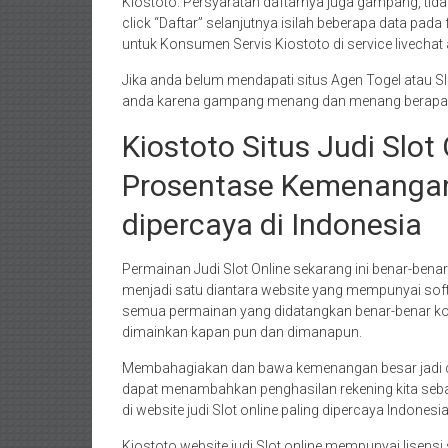
Kiostoto. Persyaratan daftarnya juga gampang, tidak
click “Daftar” selanjutnya isilah beberapa data pad
untuk Konsumen Servis Kiostoto di service livechat
Jika anda belum mendapati situs Agen Togel atau Slo
anda karena gampang menang dan menang berapa sa
Kiostoto Situs Judi Slot
Prosentase Kemenangan P
dipercaya di Indonesia
Permainan Judi Slot Online sekarang ini benar-bena
menjadi satu diantara website yang mempunyai softw
semua permainan yang didatangkan benar-benar kom
dimainkan kapan pun dan dimanapun.
Membahagiakan dan bawa kemenangan besar jadi da
dapat menambahkan penghasilan rekening kita sebag
di website judi Slot online paling dipercaya Indones
Kiostoto website judi Slot online mempunyai lisensi