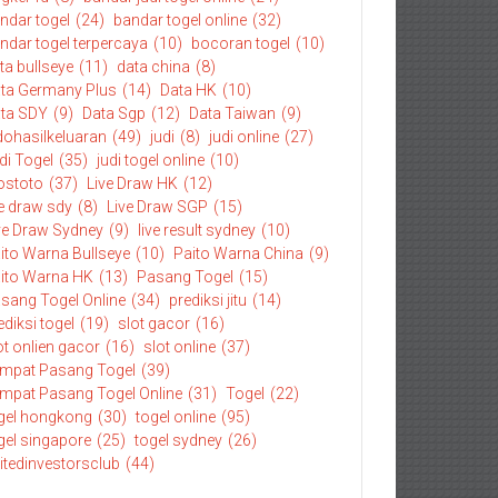
ndar togel
(24)
bandar togel online
(32)
ndar togel terpercaya
(10)
bocoran togel
(10)
ta bullseye
(11)
data china
(8)
ta Germany Plus
(14)
Data HK
(10)
ta SDY
(9)
Data Sgp
(12)
Data Taiwan
(9)
dohasilkeluaran
(49)
judi
(8)
judi online
(27)
di Togel
(35)
judi togel online
(10)
ostoto
(37)
Live Draw HK
(12)
ve draw sdy
(8)
Live Draw SGP
(15)
ve Draw Sydney
(9)
live result sydney
(10)
ito Warna Bullseye
(10)
Paito Warna China
(9)
ito Warna HK
(13)
Pasang Togel
(15)
sang Togel Online
(34)
prediksi jitu
(14)
ediksi togel
(19)
slot gacor
(16)
ot onlien gacor
(16)
slot online
(37)
mpat Pasang Togel
(39)
mpat Pasang Togel Online
(31)
Togel
(22)
gel hongkong
(30)
togel online
(95)
gel singapore
(25)
togel sydney
(26)
itedinvestorsclub
(44)