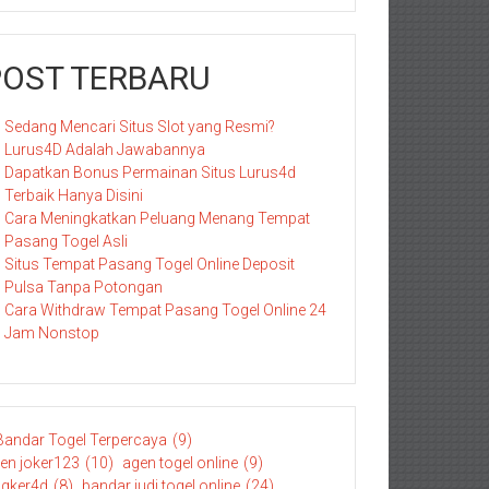
POST TERBARU
Sedang Mencari Situs Slot yang Resmi?
Lurus4D Adalah Jawabannya
Dapatkan Bonus Permainan Situs Lurus4d
Terbaik Hanya Disini
Cara Meningkatkan Peluang Menang Tempat
Pasang Togel Asli
Situs Tempat Pasang Togel Online Deposit
Pulsa Tanpa Potongan
Cara Withdraw Tempat Pasang Togel Online 24
Jam Nonstop
Bandar Togel Terpercaya
(9)
en joker123
(10)
agen togel online
(9)
gker4d
(8)
bandar judi togel online
(24)