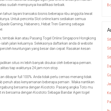
g jelas sudah mempunyai kwalifikasi terbaik.
Bo
 tahun layani transaksi bisnis beberapa ribu anggota lewat
tunya. Untuk pencinta Slot online kami sediakan semua
, Spade Gaming, Habanero, Hebat Tren Gaming sebagai
A
e.
sino, tembak ikan atau Pasang Togel Online Singapore Hongkong
Si
 ialah jalan keluarnya. Selekasnya daftarkan anda di website
Si
mperoleh keuntungan yang besar dan cepat. Rasakan kesan
Si
dikan situs ini lebih banyak disukai oleh beberapa pemain.
Da
talitas tiap waktunya 24 jam non-stop.
Ga
n dibayar full 100%. Anda tidak perlu cemas menang tidak
wab penuh atas kenyamanan beberapa pemain . Maka nantikan
Je
ya tergabung bersama dengan Kiostoto. Pasang angka Toto mu
 ini bersama dengan Kiostoto Sebagai Bandar Agen togel
Ke
Pa
Ik