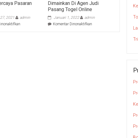
ercaya Pasaran
Dimainkan Di Agen Judi
Ke
Pasang Togel Online
To
27, 2021
admin
Januari 1, 2022
admin
p
p
inonaktifkan
Komentar Dinonaktifkan
La
a
a
d
d
Tr
a
a
C
J
a
e
r
n
a
i
M
s
P
e
T
m
a
Pr
i
r
l
u
Pr
i
h
h
a
Ke
S
n
i
Y
Pr
t
a
u
n
Pr
s
g
5
B
Bo