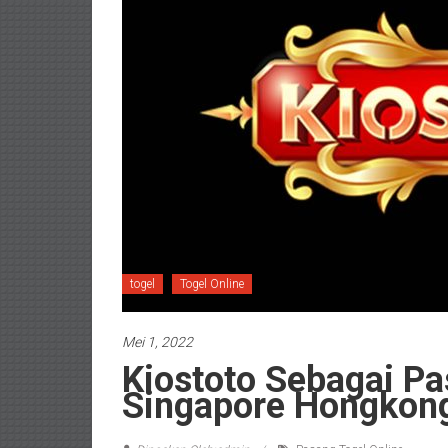
togel
Togel Online
Mei 1, 2022
Kiostoto Sebagai Pa
Singapore Hongkon