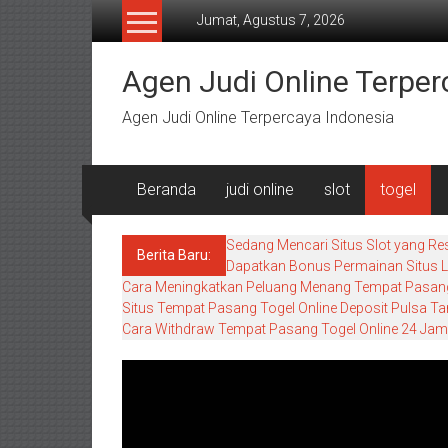
Lompat
Jumat, Agustus 7, 2026
ke
konten
Agen Judi Online Terper
Agen Judi Online Terpercaya Indonesia
Beranda
judi online
slot
togel
Sedang Mencari Situs Slot yang R
Berita Baru:
Dapatkan Bonus Permainan Situs L
Cara Meningkatkan Peluang Menang Tempat Pasang
Situs Tempat Pasang Togel Online Deposit Pulsa T
Cara Withdraw Tempat Pasang Togel Online 24 Ja