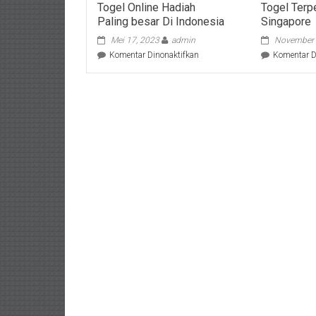
Togel Online Hadiah
Togel Terp
Paling besar Di Indonesia
Singapore
Mei 17, 2023
admin
November 
p
Komentar Dinonaktifkan
Komentar D
a
d
a
M
e
n
g
e
t
a
h
u
i
T
e
m
p
a
t
P