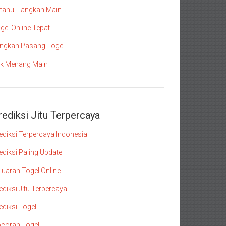
tahui Langkah Main
gel Online Tepat
ngkah Pasang Togel
ik Menang Main
rediksi Jitu Terpercaya
ediksi Terpercaya Indonesia
ediksi Paling Update
luaran Togel Online
ediksi Jitu Terpercaya
ediksi Togel
coran Togel