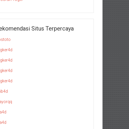
ekomendasi Situs Terpercaya
ostoto
gker4d
gker4d
gker4d
gker4d
ib4d
ayorqq
la4d
la4d