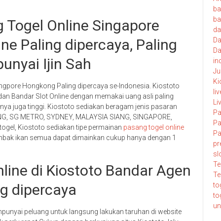
ba
ba
 Togel Online Singapore
da
ne Paling dipercaya, Paling
Da
Da
unyai Ijin Sah
in
Ju
Ki
ingpore Hongkong Paling dipercaya se-Indonesia. Kiostoto
li
l dan Bandar Slot Online dengan memakai uang asli paling
Li
a juga tinggi. Kiostoto sediakan beragam jenis pasaran
Pa
NG, SG METRO, SYDNEY, MALAYSIA SIANG, SINGAPORE,
Pa
gel, Kiostoto sediakan tipe permainan
pasang togel online
Pa
o, tembak ikan semua dapat dimainkan cukup hanya dengan 1
pr
sl
Te
nline di Kiostoto Bandar Agen
Te
g dipercaya
to
to
un
punyai peluang untuk langsung lakukan taruhan di website