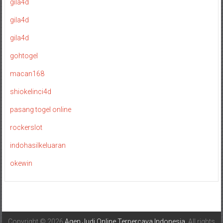
gila4d
gila4d
gila4d
gohtogel
macan168
shiokelinci4d
pasang togel online
rockerslot
indohasilkeluaran
okewin
Copyright © 2026
Agen Judi Online Terpercaya Indonesia
. All rights