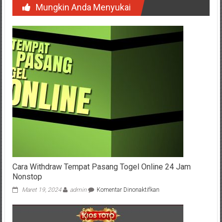
Mungkin Anda Menyukai
Cara Withdraw Tempat Pasang Togel Online 24 Jam
Nonstop
p
Maret 19, 2024
admin
Komentar Dinonaktifkan
a
d
a