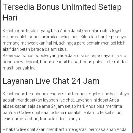
Tersedia Bonus Unlimited Setiap
Hari
Keuntungan terakhir yang bisa Anda dapatkan dalam situs togel
online adalah bonus unlimited setiap hari. Situs taruhan terpercaya
memang menyediakan hal ini, sehingga para pemain menjadi lebih
aktif dan betah berada dalam situs.
Beberapa bonus populer yang ada dalam situs terpercaya ini, yaitu
bonus new deposit, bonus deposit biasa, bonus pulsa, referral, dan
masih banyak lagi.
Layanan Live Chat 24 Jam
Keuntungan bergabung dengan situs taruhan togel online berikutnya
adalah mendapatkan layanan live chat. Layanan ini dapat Anda
akses kapan saja selama 24 jam setiap hari. Anda bisa meminta
bantuan CS live chat saat terkena masalah, entah itu terkait situs,
jenis game taruhan, transaksi dan lainnya.
Pihak CS live chat akan membantu mengatasi permasalahan Anda.