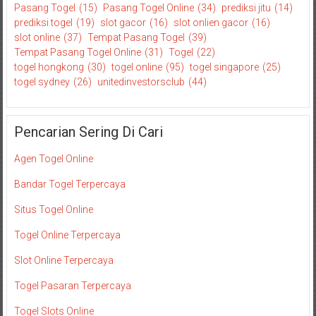
Pasang Togel
(15)
Pasang Togel Online
(34)
prediksi jitu
(14)
d
n
prediksi togel
(19)
slot gacor
(16)
slot onlien gacor
e
(16)
t
n
u
slot online
(37)
Tempat Pasang Togel
(39)
g
k
Tempat Pasang Togel Online
(31)
Togel
(22)
a
N
togel hongkong
(30)
togel online
(95)
togel singapore
(25)
n
e
togel sydney
(26)
unitedinvestorsclub
(44)
F
w
a
M
s
e
i
m
Pencarian Sering Di Cari
l
b
i
e
Agen Togel Online
t
r
a
Bandar Togel Terpercaya
s
L
Situs Togel Online
e
n
Togel Online Terpercaya
g
k
Slot Online Terpercaya
a
p
Togel Pasaran Terpercaya
Togel Slots Online