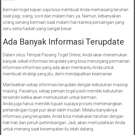
Bermain togel kapan saja bisa membuat Anda memasang taruhan
saat pagi, siang, sore dan malam hari, ya. Namun, kebanyakan
orang senang bermain saat malam hari karena persaingan yang
seru serta hadiah yang sangat besar.
Ada Banyak Informasi Terupdate
Dalam situs Tempat Pasang Togel Online, Anda akan menemukan
banyak sekali informasi terupdate yang bisa menunjang permainan.
Informasi-informasi yang ada akan membantu Anda untuk
membuat strategi yang jitu, demi mendapatkan keamanan.
Manfaatkan setiap informasi terupdate dengan kebutuhan masing-
masing. Pasalnya, setiap pemain togel pasti memiliki kebutuhan
tersendiri ketika akan memutuskan untuk bermain.
Anda juga harus memiliki tujuan supaya proses memenangkan
pertandingan togel pun akan lebih mudah. Melalui banyaknya
informasi yang terupdate, Anda bisa melakukan taruhan dengan
hati-hati dan penuh pertimbangan. Jadi, akan memudahkan Anda
untuk menang saat kesempatan itu telah datang.