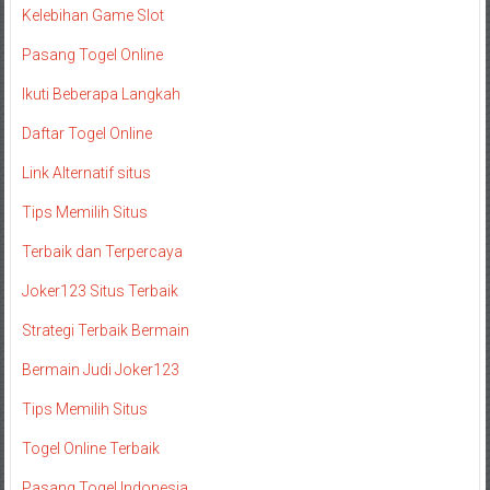
Kelebihan Game Slot
Pasang Togel Online
Ikuti Beberapa Langkah
Daftar Togel Online
Link Alternatif situs
Tips Memilih Situs
Terbaik dan Terpercaya
Joker123 Situs Terbaik
Strategi Terbaik Bermain
Bermain Judi Joker123
Tips Memilih Situs
Togel Online Terbaik
Pasang Togel Indonesia