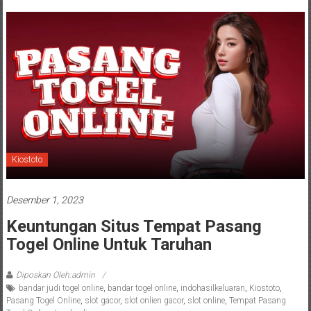
Kiostoto
Desember 1, 2023
Keuntungan Situs Tempat Pasang
Togel Online Untuk Taruhan
Diposkan Oleh:admin
bandar judi togel online
,
bandar togel online
,
indohasilkeluaran
,
Kiostoto
,
Pasang Togel Online
,
slot gacor
,
slot onlien gacor
,
slot online
,
Tempat Pasang