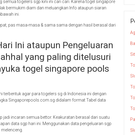
emua togelers sgp kini ini cari cari. Karena togel singapore
 tidak bermukim diam dan meluangkan Info ataupun siaran
bawah ini.
P
epat, pas masa-masa & sama sama dengan hasil berasal dari
Ag
ari Ini ataupun Pengeluaran
Ba
ahhal yang paling ditelusuri
Si
To
nyuka togel singapore pools
Sl
To
i terbentuk agar para togelers sg di Indonesia ini dengan
To
ngka Singaporepools.com.sg didalam format Tabel data
To
 jadi incaran semua bettor. Keakuratan berasal dari suatu
Pa
kapan data sgp hari ini. Menggunakan data pengeluaran sgp
i melenceng.
Sl