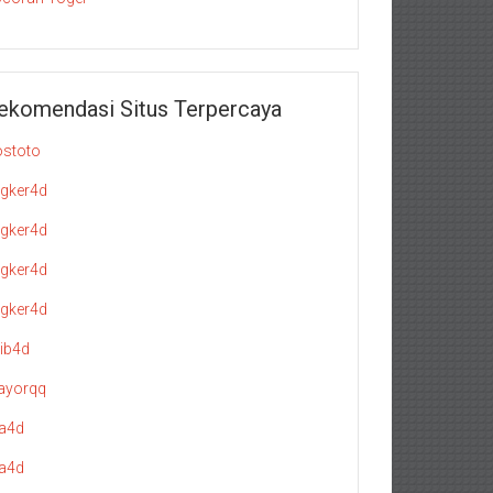
ekomendasi Situs Terpercaya
ostoto
gker4d
gker4d
gker4d
gker4d
ib4d
ayorqq
la4d
la4d