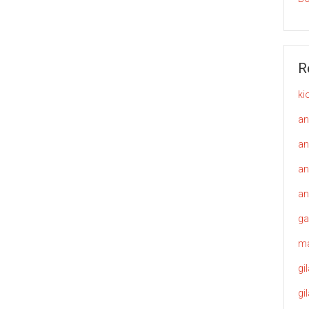
a
i
k
r
a
a
i
a
D
n
R
a
D
t
a
ki
a
t
H
a
an
K
S
2
G
an
0
P
2
D
an
3
i
T
s
an
e
i
r
n
ga
k
i
o
?
m
m
p
gi
l
e
gi
t