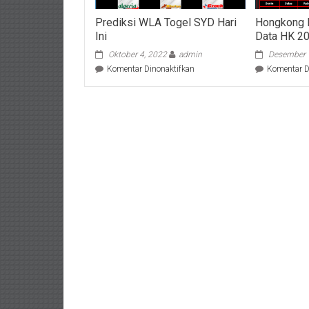
Prediksi WLA Togel SYD Hari
Hongkong 
Ini
Data HK 2
Oktober 4, 2022
admin
Desember 
p
Komentar Dinonaktifkan
Komentar D
a
d
a
P
r
e
d
i
k
s
i
W
L
A
T
o
g
e
l