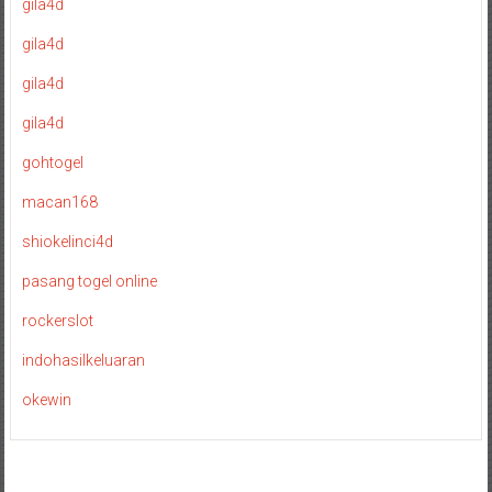
gila4d
gila4d
gila4d
gila4d
gohtogel
macan168
shiokelinci4d
pasang togel online
rockerslot
indohasilkeluaran
okewin