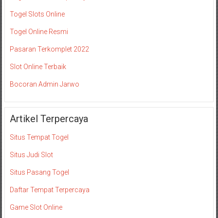
Togel Slots Online
Togel Online Resmi
Pasaran Terkomplet 2022
Slot Online Terbaik
Bocoran Admin Jarwo
Artikel Terpercaya
Situs Tempat Togel
Situs Judi Slot
Situs Pasang Togel
Daftar Tempat Terpercaya
Game Slot Online