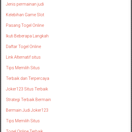
Jenis permainan judi
Kelebihan Game Slot
Pasang Togel Online
Ikuti Beberapa Langkah
Daftar Togel Online
Link Alternatif situs
Tips Memilih Situs
Terbaik dan Terpercaya
Joker123 Situs Terbaik
Strategi Terbaik Bermain
Bermain Judi Joker123
Tips Memilih Situs
Togel Online Terbaik