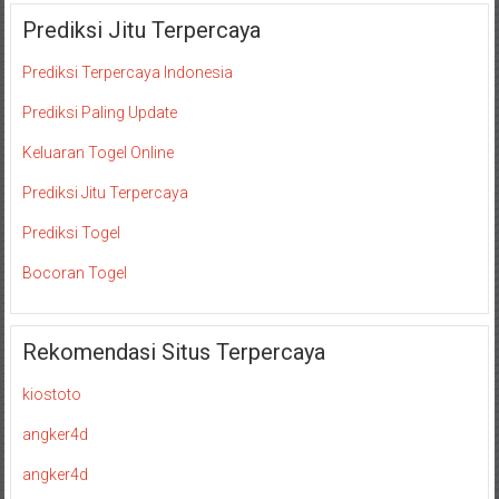
Prediksi Jitu Terpercaya
Prediksi Terpercaya Indonesia
Prediksi Paling Update
Keluaran Togel Online
Prediksi Jitu Terpercaya
Prediksi Togel
Bocoran Togel
Rekomendasi Situs Terpercaya
kiostoto
angker4d
angker4d