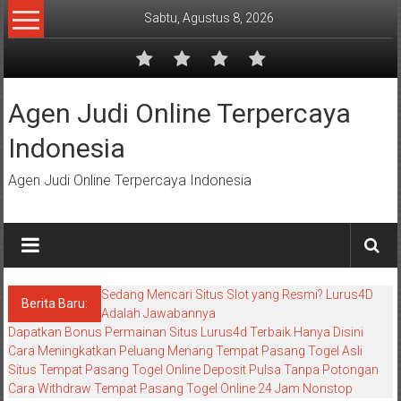
Lompat
Sabtu, Agustus 8, 2026
ke
konten
Agen Judi Online Terpercaya
Indonesia
Agen Judi Online Terpercaya Indonesia
Sedang Mencari Situs Slot yang Resmi? Lurus4D
Berita Baru:
Adalah Jawabannya
Dapatkan Bonus Permainan Situs Lurus4d Terbaik Hanya Disini
Cara Meningkatkan Peluang Menang Tempat Pasang Togel Asli
Situs Tempat Pasang Togel Online Deposit Pulsa Tanpa Potongan
Cara Withdraw Tempat Pasang Togel Online 24 Jam Nonstop