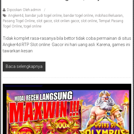
Diposkan Oleh:admin
Angker4d
,
bandar judi togel online
,
bandar togel online
,
indohasilkeluaran
,
Pasang Togel Online
,
slot gacor
,
slot onlien gacor
,
slot online
,
Tempat Pasang
Togel Online
,
togel online
Tidak komplet rasa-rasanya bila bettor tidak coba permainan di situs
Angker4d RTP Slot online Gacor ini hari uang asli. Karena, games ini
tawarkan kesan
Baca selengkapnya