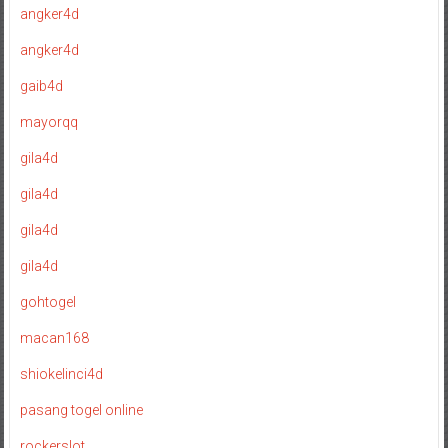
angker4d
angker4d
gaib4d
mayorqq
gila4d
gila4d
gila4d
gila4d
gohtogel
macan168
shiokelinci4d
pasang togel online
rockerslot