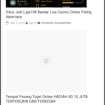
Situs Judi Liga158 Bandar Live Casino Online Paling
dipercaya
p
Mei 3, 2022
admin
Komentar Dinonaktifkan
a
d
a
S
i
t
u
s
J
u
d
i
L
i
g
a
1
Tempat Pasang Togel Online HADIAH 4D 10 JUTA
5
TERPERCAYA DAN TERBESAR
8