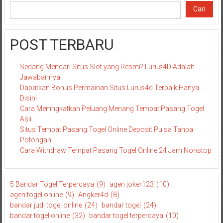
i
n
a
Cari
n
e
m
g
H
e
d
A
s
POST TERBARU
i
D
P
p
I
o
e
A
p
Sedang Mencari Situs Slot yang Resmi? Lurus4D Adalah
r
H
u
Jawabannya
c
4
l
a
D
Dapatkan Bonus Permainan Situs Lurus4d Terbaik Hanya
e
y
1
r
Disini
a
0
d
Cara Meningkatkan Peluang Menang Tempat Pasang Togel
J
i
Asli
U
S
Situs Tempat Pasang Togel Online Deposit Pulsa Tanpa
T
i
Potongan
A
t
T
Cara Withdraw Tempat Pasang Togel Online 24 Jam Nonstop
u
E
s
R
T
P
o
5 Bandar Togel Terpercaya
(9)
agen joker123
(10)
E
g
agen togel online
(9)
Angker4d
(8)
R
e
C
l
bandar judi togel online
(24)
bandar togel
(24)
A
O
bandar togel online
(32)
bandar togel terpercaya
(10)
Y
n