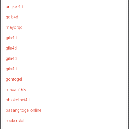
angker4d
gaib4d
mayorqq
gila4d
gila4d
gila4d
gila4d
gohtogel
macan168
shiokelinci4d
pasang togel online
rockerslot