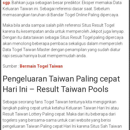
sgp
. Bahkan juga sebagian besar prediktor. Eksper memakai Data
Keluaran Taiwan ini. Sebagai referensi dasar saat. Sebelum
memasangkan taruhan di Bandar Togel Online Paling dipercaya.
Maka bila anda sampai salah pilih referensi Situs Result Togel
karena itu kesempatan anda untuk memperoleh Jekpot juga lenyap.
Dengan itu data taiwan sebagai Situs Result Togel paling dipercaya
akan menolong beberapa pembaca sekaligus dalam memperoleh
Data Togel Taiwan Master dengan penampilan yang sudah diatur
rapi sesuai harinya buat mempermudah anda.
Sumber :
Bermain Togel Taiwan
Pengeluaran Taiwan Paling cepat
Hari Ini – Result Taiwan Pools
Sebagai seorang fans Togel Taiwan tentunya kita mengiginkan
langkah paling cepat untuk ketahui Keluaran Taiwan Hari Ini atau
Result Taiwan Lottery Paling cepat. Maka dari itu beberapa dari
togelers yang bersama-sama untuk cari website yang berisi
pengeluaran Taiwan Paling cepat Hari Ini karena Situs Sah Taiwan