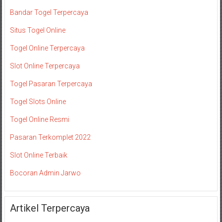
t
Bandar Togel Terpercaya
i
s
Situs Togel Online
Togel Online Terpercaya
Slot Online Terpercaya
Togel Pasaran Terpercaya
Togel Slots Online
Togel Online Resmi
Pasaran Terkomplet 2022
Slot Online Terbaik
Bocoran Admin Jarwo
Artikel Terpercaya