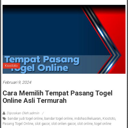
Kiostoto
Februari 9, 2024
Cara Memilih Tempat Pasang Togel
Online Asli Termurah
Diposkan Oleh:admin
bandar judi togel online
,
bandar togel online
,
indohasilkeluaran
,
Kiostoto
,
Pasang Togel Online
,
slot gacor
,
slot onlien gacor
,
slot online
,
togel online