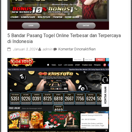
5 Bandar Pasang Togel Online Terbesar dan Terpercaya
di Indonesia
p
Januari 3, 2024
admin
Komentar Dinonaktifkan
a
d
a
5
B
a
n
d
a
r
P
a
s
a
n