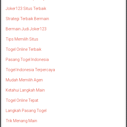
Joker123 Situs Terbaik
Strategi Terbaik Bermain
Bermain Judi Joker123
Tips Memilih Situs
Togel Online Terbaik
Pasang Togel Indonesia
Togel Indonesia Terpercaya
Mudah Memilih Agen
Ketahui Langkah Main
Togel Online Tepat
Langkah Pasang Togel
Trik Menang Main