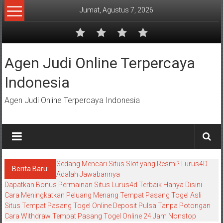
Lompat
Jumat, Agustus 7, 2026
ke
konten
Agen Judi Online Terpercaya
Indonesia
Agen Judi Online Terpercaya Indonesia
Sedang Mencari Situs Slot yang Resmi? Lurus4D
Berita Baru:
Adalah Jawabannya
Dapatkan Bonus Permainan Situs Lurus4d Terbaik Hanya Disini
Cara Meningkatkan Peluang Menang Tempat Pasang Togel Asli
Situs Tempat Pasang Togel Online Deposit Pulsa Tanpa Potongan
Cara Withdraw Tempat Pasang Togel Online 24 Jam Nonstop