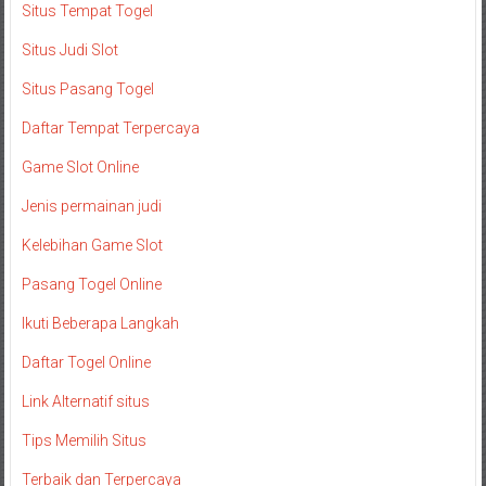
Situs Tempat Togel
Situs Judi Slot
Situs Pasang Togel
Daftar Tempat Terpercaya
Game Slot Online
Jenis permainan judi
Kelebihan Game Slot
Pasang Togel Online
Ikuti Beberapa Langkah
Daftar Togel Online
Link Alternatif situs
Tips Memilih Situs
Terbaik dan Terpercaya