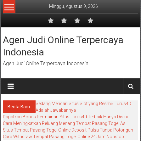
Lompat
Minggu, Agustus 9, 2026
ke
konten
Agen Judi Online Terpercaya
Indonesia
Agen Judi Online Terpercaya Indonesia
Sedang Mencari Situs Slot yang Resmi? Lurus4D
Berita Baru:
Adalah Jawabannya
Dapatkan Bonus Permainan Situs Lurus4d Terbaik Hanya Disini
Cara Meningkatkan Peluang Menang Tempat Pasang Togel Asli
Situs Tempat Pasang Togel Online Deposit Pulsa Tanpa Potongan
Cara Withdraw Tempat Pasang Togel Online 24 Jam Nonstop