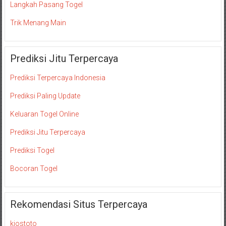
Langkah Pasang Togel
Trik Menang Main
Prediksi Jitu Terpercaya
Prediksi Terpercaya Indonesia
Prediksi Paling Update
Keluaran Togel Online
Prediksi Jitu Terpercaya
Prediksi Togel
Bocoran Togel
Rekomendasi Situs Terpercaya
kiostoto