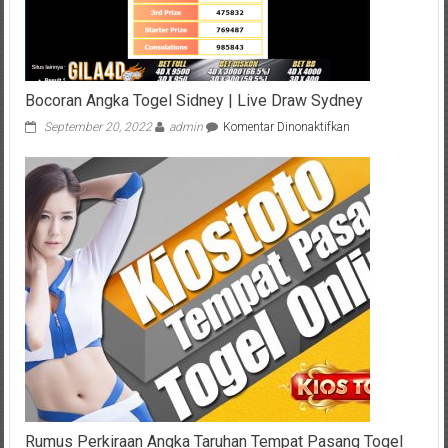
a
r
a
n
L
i
Bocoran Angka Togel Sidney | Live Draw Sydney
v
p
September 20, 2022
admin
Komentar Dinonaktifkan
e
a
D
d
r
a
a
B
w
o
S
c
G
o
P
r
|
a
R
n
e
A
s
n
u
g
l
k
t
a
S
T
G
o
P
Rumus Perkiraan Angka Taruhan Tempat Pasang Togel