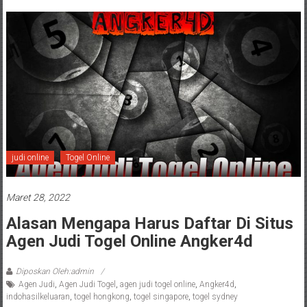
judi online
Togel Online
Maret 28, 2022
Alasan Mengapa Harus Daftar Di Situs
Agen Judi Togel Online Angker4d
Diposkan Oleh:admin
Agen Judi
,
Agen Judi Togel
,
agen judi togel online
,
Angker4d
,
indohasilkeluaran
,
togel hongkong
,
togel singapore
,
togel sydney