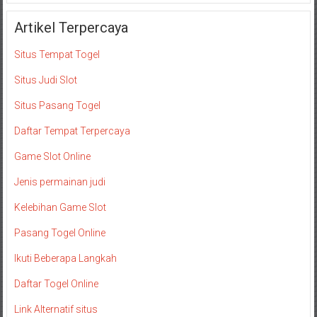
Artikel Terpercaya
Situs Tempat Togel
Situs Judi Slot
Situs Pasang Togel
Daftar Tempat Terpercaya
Game Slot Online
Jenis permainan judi
Kelebihan Game Slot
Pasang Togel Online
Ikuti Beberapa Langkah
Daftar Togel Online
Link Alternatif situs